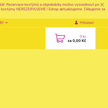
mulář. Rezervace kostýmů a objednávky možno vyzvednout po
fonu kostýmy NEREZERVUJEME ! Eshop aktualizujeme. Děkujeme za
BY
Přihlášení
0
ks
za
0,00 Kč