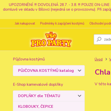
UPOZORNĚNÍ: !!! DOVOLENÁ 28.7. - 3.8. !!! POUZE ON-LINE 
domluvě ve skladu v Bílovci (nejedná se o provozovnu). Při z
Jak nakupovat
Podmínky k zapůjčení kostýmů
Obchodní pod
Půjčovna kostýmů
Úvod
Chla
PŮJČOVNA KOSTÝMŮ katalog
V této ka
E-Shop karnevalové doplňky
DOPLŇKY dle TÉMATU
KLOBOUKY, ČEPICE