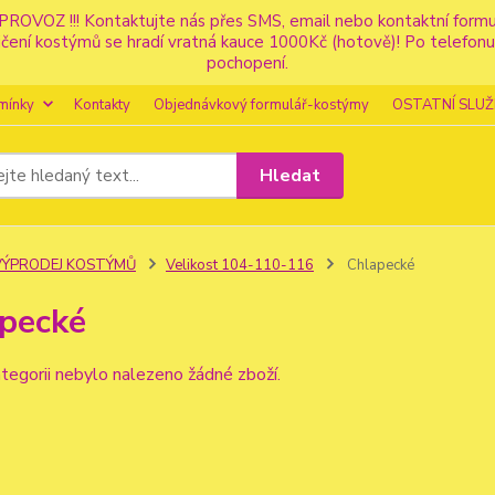
PROVOZ !!! Kontaktujte nás přes SMS, email nebo kontaktní for
apůjčení kostýmů se hradí vratná kauce 1000Kč (hotově)! Po tele
pochopení.
mínky
Kontakty
Objednávkový formulář-kostýmy
OSTATNÍ SLUŽ
Hledat
VÝPRODEJ KOSTÝMŮ
Velikost 104-110-116
Chlapecké
pecké
tegorii nebylo nalezeno žádné zboží.