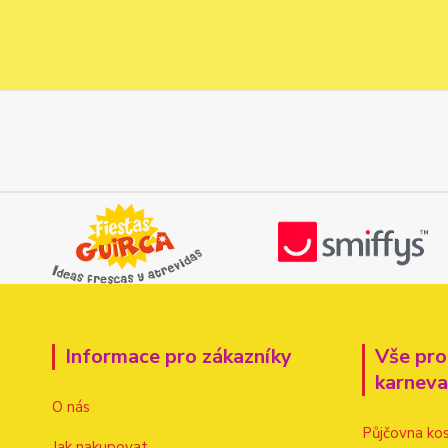
Informace pro zákazníky
Vše pro
karnev
O nás
Půjčovna ko
Jak nakupovat