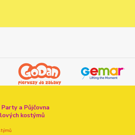
 Party a Půjčovna
alových kostýmů
stýmů