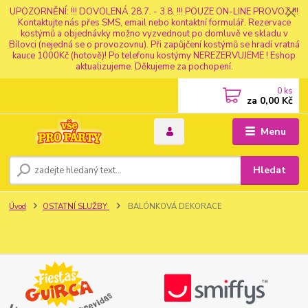
UPOZORNĚNÍ: !!! DOVOLENÁ 28.7. - 3.8. !!! POUZE ON-LINE PROVOZ !!!
Kontaktujte nás přes SMS, email nebo kontaktní formulář. Rezervace
kostýmů a objednávky možno vyzvednout po domluvě ve skladu v
Bílovci (nejedná se o provozovnu). Při zapůjčení kostýmů se hradí vratná
kauce 1000Kč (hotově)! Po telefonu kostýmy NEREZERVUJEME ! Eshop
aktualizujeme. Děkujeme za pochopení.
0
ks
za
0,00 Kč
Menu
Hledat
Úvod
OSTATNÍ SLUŽBY
BALÓNKOVÁ DEKORACE