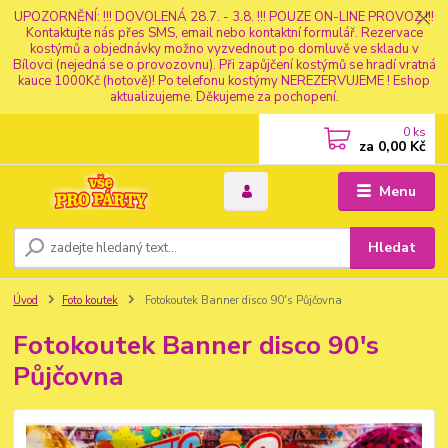
UPOZORNĚNÍ: !!! DOVOLENÁ 28.7. - 3.8. !!! POUZE ON-LINE PROVOZ !!!
Kontaktujte nás přes SMS, email nebo kontaktní formulář. Rezervace
kostýmů a objednávky možno vyzvednout po domluvě ve skladu v
Bílovci (nejedná se o provozovnu). Při zapůjčení kostýmů se hradí vratná
kauce 1000Kč (hotově)! Po telefonu kostýmy NEREZERVUJEME ! Eshop
aktualizujeme. Děkujeme za pochopení.
0
ks
za
0,00 Kč
Menu
Hledat
Úvod
Foto koutek
Fotokoutek Banner disco 90's Půjčovna
Fotokoutek Banner disco 90's
Půjčovna