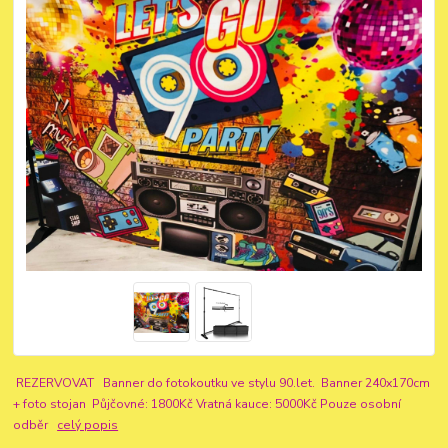
REZERVOVAT Banner do fotokoutku ve stylu 90.let. Banner 240x170cm
+ foto stojan Půjčovné: 1800Kč Vratná kauce: 5000Kč Pouze osobní
odběr
celý popis