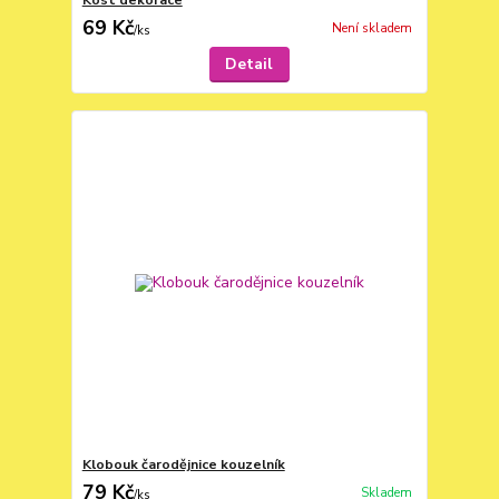
Kost dekorace
69 Kč
Není skladem
/
ks
Detail
Klobouk čarodějnice kouzelník
79 Kč
Skladem
/
ks