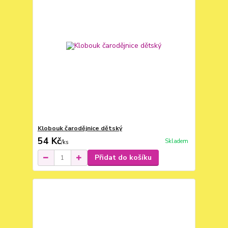
Klobouk čarodějnice dětský
54 Kč
Skladem
/
ks
Přidat do košíku