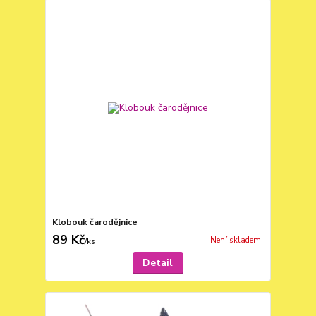
Klobouk čarodějnice
89 Kč
Není skladem
/
ks
Detail