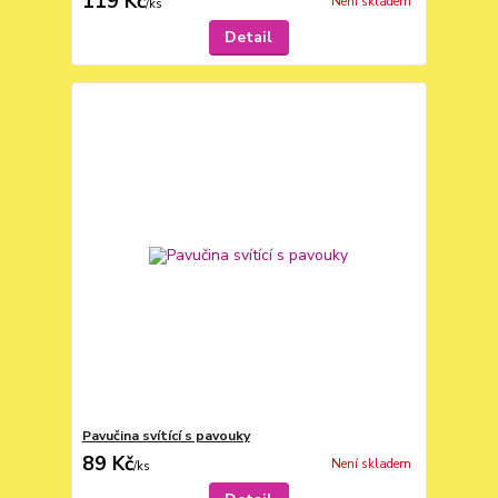
119 Kč
Není skladem
/
ks
Detail
Pavučina svítící s pavouky
89 Kč
Není skladem
/
ks