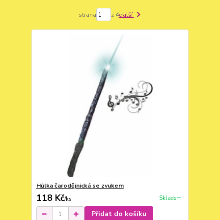
strana
z 4
další
Hůlka čarodějnická se zvukem
118 Kč
Skladem
/
ks
Přidat do košíku