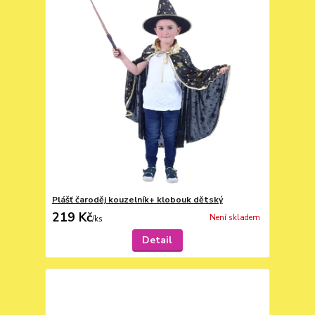
Plášť čaroděj kouzelník+ klobouk dětský
219 Kč
Není skladem
/
ks
Detail