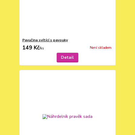
Pavučina svítící s pavouky
149 Kč
Není skladem
/
ks
Detail