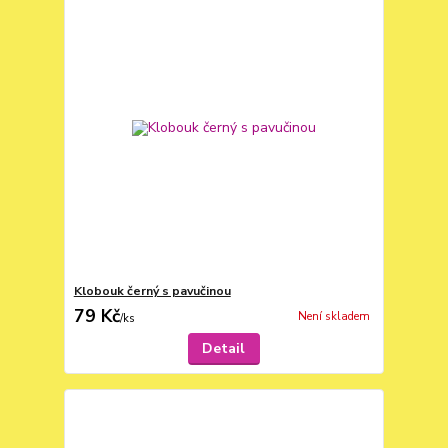
Klobouk černý s pavučinou
79 Kč
Není skladem
/
ks
Detail