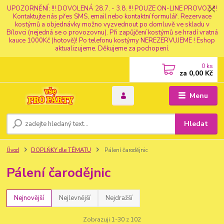
UPOZORNĚNÍ: !!! DOVOLENÁ 28.7. - 3.8. !!! POUZE ON-LINE PROVOZ !!!
Kontaktujte nás přes SMS, email nebo kontaktní formulář. Rezervace
kostýmů a objednávky možno vyzvednout po domluvě ve skladu v
Bílovci (nejedná se o provozovnu). Při zapůjčení kostýmů se hradí vratná
kauce 1000Kč (hotově)! Po telefonu kostýmy NEREZERVUJEME ! Eshop
aktualizujeme. Děkujeme za pochopení.
0
ks
za
0,00 Kč
Menu
Hledat
Úvod
DOPLŇKY dle TÉMATU
Pálení čarodějnic
Pálení čarodějnic
Nejnovější
Nejlevnější
Nejdražší
Zobrazuji 1-30 z 102