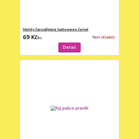
Nehty čarodějnice halloween černé
69 Kč
Není skladem
/
ks
Detail