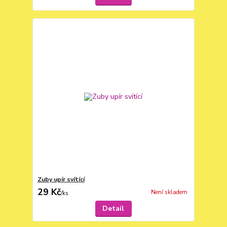
Zuby upír svítící
29 Kč
Není skladem
/
ks
Detail