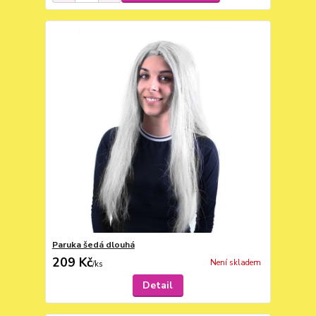
Paruka šedá dlouhá
209 Kč
Není skladem
/
ks
Detail