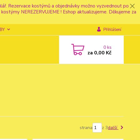
mulář. Rezervace kostýmů a objednávky možno vyzvednout po
fonu kostýmy NEREZERVUJEME ! Eshop aktualizujeme. Děkujeme za
BY
Přihlášení
0
ks
za
0,00 Kč
strana
z 3
další