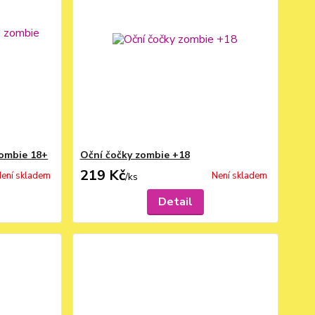
zombie 18+
Oční čočky zombie +18
219 Kč
ení skladem
Není skladem
/
ks
Detail