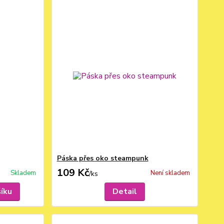
Páska přes oko steampunk
109 Kč
Skladem
Není skladem
/
ks
šíku
Detail