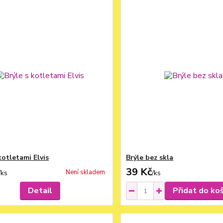
kotletami Elvis
Brýle bez skla
39 Kč
Není skladem
/
ks
/
ks
Detail
Přidat do ko