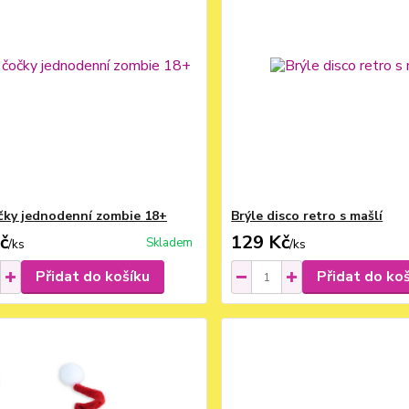
čky jednodenní zombie 18+
Brýle disco retro s mašlí
č
129 Kč
Skladem
/
ks
/
ks
Přidat do košíku
Přidat do ko