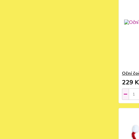
Oční čo
229 K