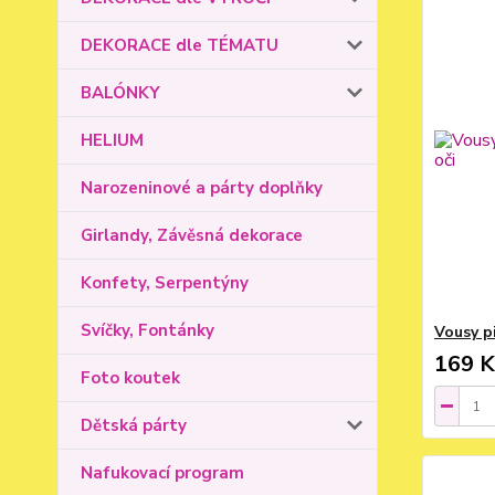
DEKORACE dle TÉMATU
BALÓNKY
HELIUM
Narozeninové a párty doplňky
Girlandy, Závěsná dekorace
Konfety, Serpentýny
Svíčky, Fontánky
Vousy p
169 K
Foto koutek
Dětská párty
Nafukovací program