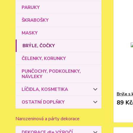
PARUKY
ŠKRABOŠKY
MASKY
BRÝLE, ČOČKY
ČELENKY, KORUNKY
PUNČOCHY, PODKOLENKY,
NÁVLEKY
LÍČIDLA, KOSMETIKA
Brýle s 
89 Kč
OSTATNÍ DOPLŇKY
Narozeninová a párty dekorace
DEKORACE dle VÝROČÍ