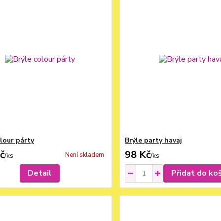
olour párty
Brýle party havaj
č
98 Kč
Není skladem
/
ks
/
ks
Detail
Přidat do ko