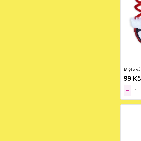
Brýle v
99 Kč