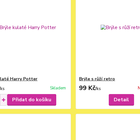
ulaté Harry Potter
Brýle s růží retro
99 Kč
Skladem
N
/
ks
/
ks
Přidat do košíku
Detail