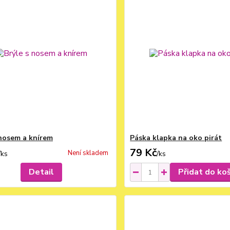
 nosem a knírem
Páska klapka na oko pirát
79 Kč
Není skladem
/
ks
/
ks
Detail
Přidat do ko