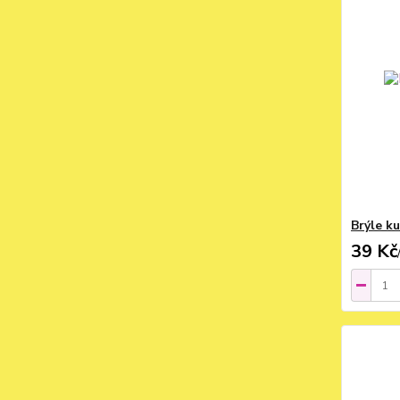
Brýle k
39 Kč