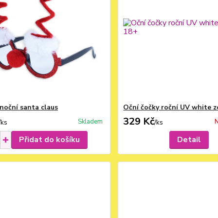
ánoční santa claus
Oční čočky roční UV white 
329 Kč
Skladem
N
/
ks
/
ks
Přidat do košíku
Detail