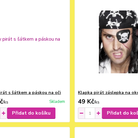
irát s šátkem a páskou na oči
Klapka pirát záslepka na ok
č
49 Kč
Skladem
/
ks
/
ks
Přidat do košíku
Přidat do ko