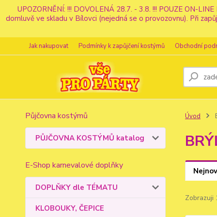
UPOZORNĚNÍ: !!! DOVOLENÁ 28.7. - 3.8. !!! POUZE ON-LINE 
domluvě ve skladu v Bílovci (nejedná se o provozovnu). Při z
Jak nakupovat
Podmínky k zapůjčení kostýmů
Obchodní pod
Půjčovna kostýmů
Úvod
BRÝ
PŮJČOVNA KOSTÝMŮ katalog
E-Shop karnevalové doplňky
Nejnov
DOPLŇKY dle TÉMATU
Zobrazuji 
KLOBOUKY, ČEPICE