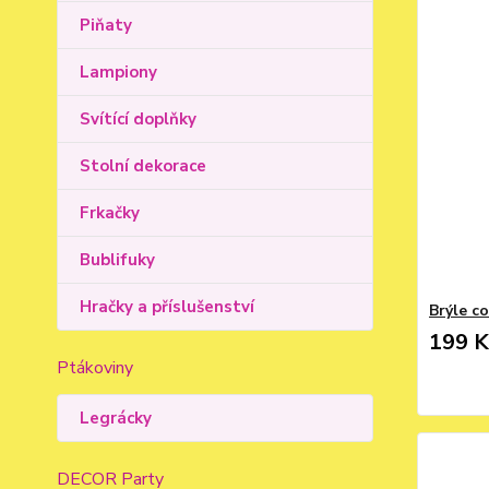
Piňaty
Lampiony
Svítící doplňky
Stolní dekorace
Frkačky
Bublifuky
Hračky a příslušenství
Brýle c
199 K
Ptákoviny
Legrácky
DECOR Party