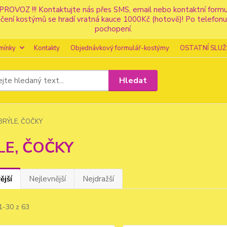
PROVOZ !!! Kontaktujte nás přes SMS, email nebo kontaktní for
apůjčení kostýmů se hradí vratná kauce 1000Kč (hotově)! Po tele
pochopení.
mínky
Kontakty
Objednávkový formulář-kostýmy
OSTATNÍ SLUŽ
Hledat
BRÝLE, ČOČKY
LE, ČOČKY
ější
Nejlevnější
Nejdražší
1-30 z 63