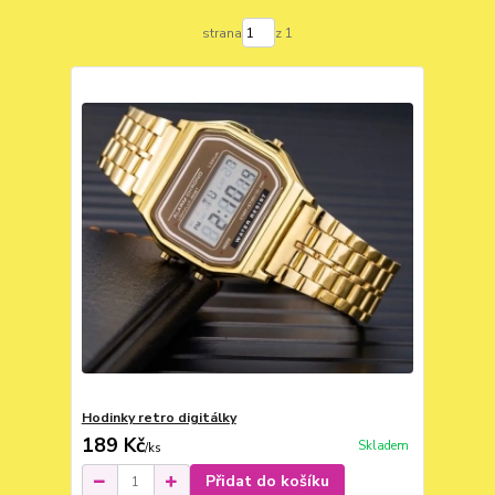
strana
z 1
Hodinky retro digitálky
189 Kč
Skladem
/
ks
Přidat do košíku