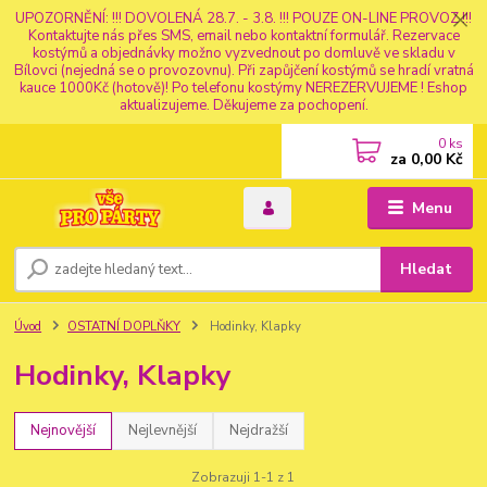
UPOZORNĚNÍ: !!! DOVOLENÁ 28.7. - 3.8. !!! POUZE ON-LINE PROVOZ !!!
Kontaktujte nás přes SMS, email nebo kontaktní formulář. Rezervace
kostýmů a objednávky možno vyzvednout po domluvě ve skladu v
Bílovci (nejedná se o provozovnu). Při zapůjčení kostýmů se hradí vratná
kauce 1000Kč (hotově)! Po telefonu kostýmy NEREZERVUJEME ! Eshop
aktualizujeme. Děkujeme za pochopení.
0
ks
za
0,00 Kč
Menu
Hledat
Úvod
OSTATNÍ DOPLŇKY
Hodinky, Klapky
Hodinky, Klapky
Nejnovější
Nejlevnější
Nejdražší
Zobrazuji 1-1 z 1