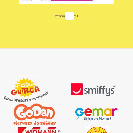
strana
z 1