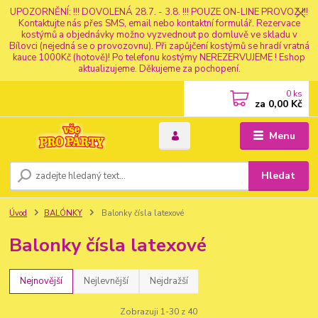
UPOZORNĚNÍ: !!! DOVOLENÁ 28.7. - 3.8. !!! POUZE ON-LINE PROVOZ !!!
Kontaktujte nás přes SMS, email nebo kontaktní formulář. Rezervace
kostýmů a objednávky možno vyzvednout po domluvě ve skladu v
Bílovci (nejedná se o provozovnu). Při zapůjčení kostýmů se hradí vratná
kauce 1000Kč (hotově)! Po telefonu kostýmy NEREZERVUJEME ! Eshop
aktualizujeme. Děkujeme za pochopení.
0
ks
za
0,00 Kč
Menu
Hledat
Úvod
BALÓNKY
Balonky čísla latexové
Balonky čísla latexové
Nejnovější
Nejlevnější
Nejdražší
Zobrazuji 1-30 z 40