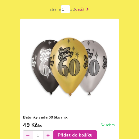
strana
z 2
další
Balónky sada 60 5ks mix
49 Kč
Skladem
/
ks
Přidat do košíku