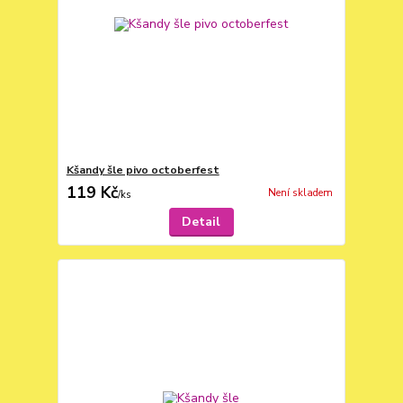
Kšandy šle pivo octoberfest
119 Kč
Není skladem
/
ks
Detail