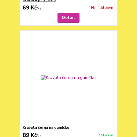
Kravata pink neon
69 Kč
Není skladem
/
ks
Detail
Kravata černá na gumičku
89 Kč
Skladem
/
ks