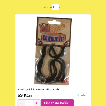
strana
z 1
Kovbojská kravata náhrdelník
69 Kč
Skladem
/
ks
Přidat do košíku