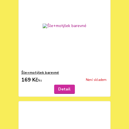
Šle+motýlek barevné
169 Kč
Není skladem
/
ks
Detail