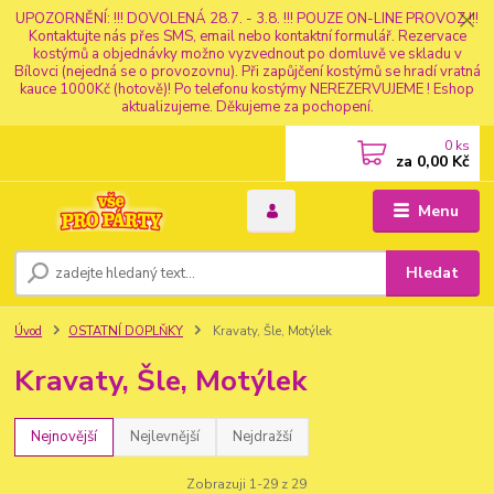
UPOZORNĚNÍ: !!! DOVOLENÁ 28.7. - 3.8. !!! POUZE ON-LINE PROVOZ !!!
Kontaktujte nás přes SMS, email nebo kontaktní formulář. Rezervace
kostýmů a objednávky možno vyzvednout po domluvě ve skladu v
Bílovci (nejedná se o provozovnu). Při zapůjčení kostýmů se hradí vratná
kauce 1000Kč (hotově)! Po telefonu kostýmy NEREZERVUJEME ! Eshop
aktualizujeme. Děkujeme za pochopení.
0
ks
za
0,00 Kč
Menu
Hledat
Úvod
OSTATNÍ DOPLŇKY
Kravaty, Šle, Motýlek
Kravaty, Šle, Motýlek
Nejnovější
Nejlevnější
Nejdražší
Zobrazuji 1-29 z 29