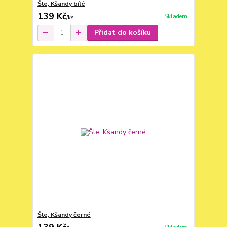
Šle, Kšandy bílé
139 Kč
Skladem
/
ks
Přidat do košíku
Šle, Kšandy černé