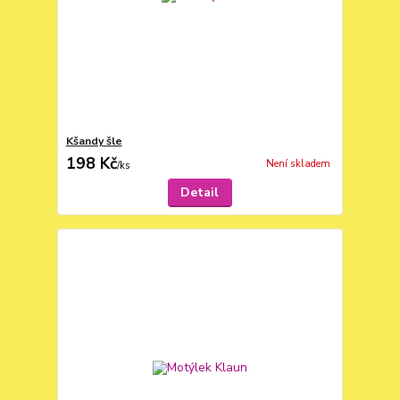
Kšandy šle
198 Kč
Není skladem
/
ks
Detail