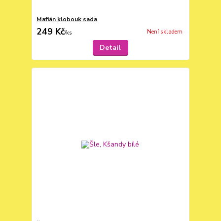
Mafián klobouk sada
249 Kč
Není skladem
/
ks
Detail