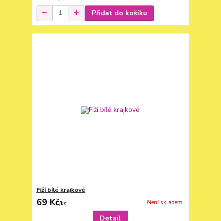
Přidat do košíku
Fiží bílé krajkové
69 Kč
Není skladem
/
ks
Detail