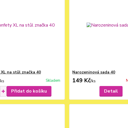
 XL na stůl značka 40
Narozeninová sada 40
149 Kč
Skladem
N
/
ks
/
ks
Přidat do košíku
Detail