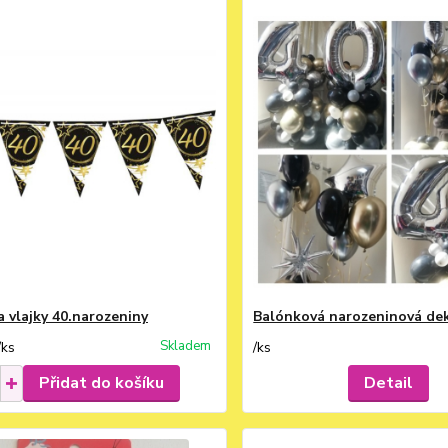
a vlajky 40.narozeniny
Balónková narozeninová de
Skladem
/
ks
/
ks
Přidat do košíku
Detail