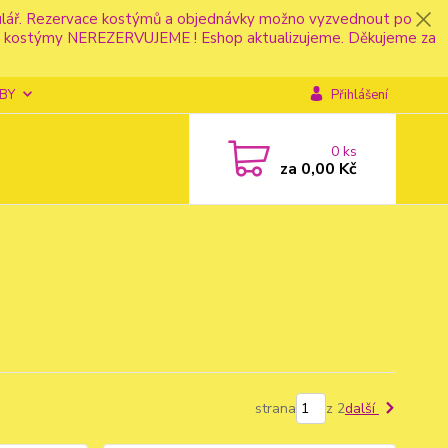
mulář. Rezervace kostýmů a objednávky možno vyzvednout po
fonu kostýmy NEREZERVUJEME ! Eshop aktualizujeme. Děkujeme za
BY
Přihlášení
0
ks
za
0,00 Kč
strana
z 2
další