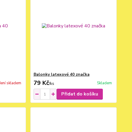
Balonky latexové 40 značka
79 Kč
ení skladem
Skladem
/
ks
Přidat do košíku