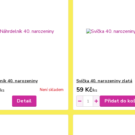
ník 40. narozeniny
Svíčka 40. narozeniny zlatá
59 Kč
Není skladem
/
ks
/
ks
Detail
Přidat do ko