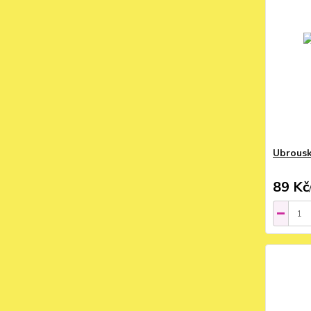
Ubrousk
89 Kč