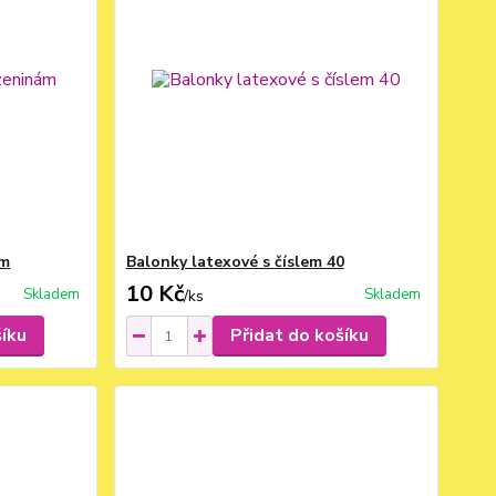
ám
Balonky latexové s číslem 40
10 Kč
Skladem
Skladem
/
ks
šíku
Přidat do košíku