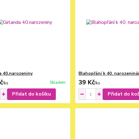
a 40.narozeniny
Blahopřání k 40. narozenin
č
39 Kč
Skladem
/
ks
/
ks
Přidat do košíku
Přidat do ko