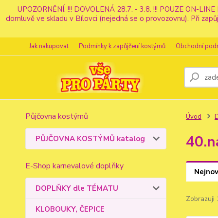
UPOZORNĚNÍ: !!! DOVOLENÁ 28.7. - 3.8. !!! POUZE ON-LINE 
domluvě ve skladu v Bílovci (nejedná se o provozovnu). Při z
Jak nakupovat
Podmínky k zapůjčení kostýmů
Obchodní pod
Půjčovna kostýmů
Úvod
40.n
PŮJČOVNA KOSTÝMŮ katalog
E-Shop karnevalové doplňky
Nejnov
DOPLŇKY dle TÉMATU
Zobrazuji 
KLOBOUKY, ČEPICE