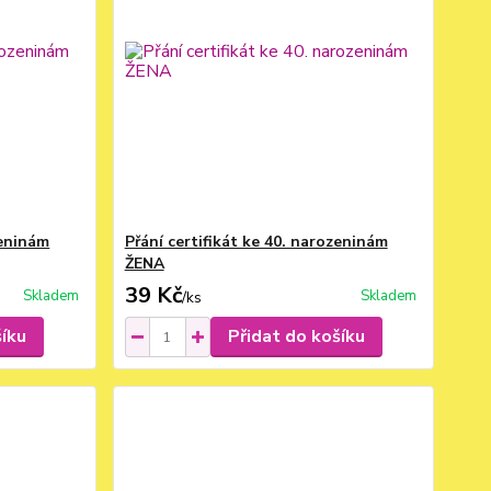
zeninám
Přání certifikát ke 40. narozeninám
ŽENA
39 Kč
Skladem
Skladem
/
ks
šíku
Přidat do košíku