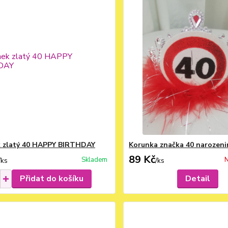
 zlatý 40 HAPPY BIRTHDAY
Korunka značka 40 narozeni
89 Kč
Skladem
N
/
ks
/
ks
Přidat do košíku
Detail