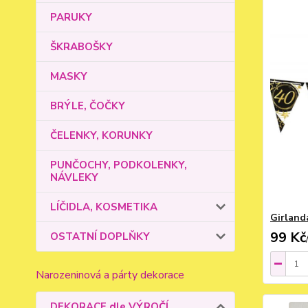
PARUKY
ŠKRABOŠKY
MASKY
BRÝLE, ČOČKY
ČELENKY, KORUNKY
PUNČOCHY, PODKOLENKY,
NÁVLEKY
LÍČIDLA, KOSMETIKA
Girland
99 Kč
OSTATNÍ DOPLŇKY
Narozeninová a párty dekorace
DEKORACE dle VÝROČÍ