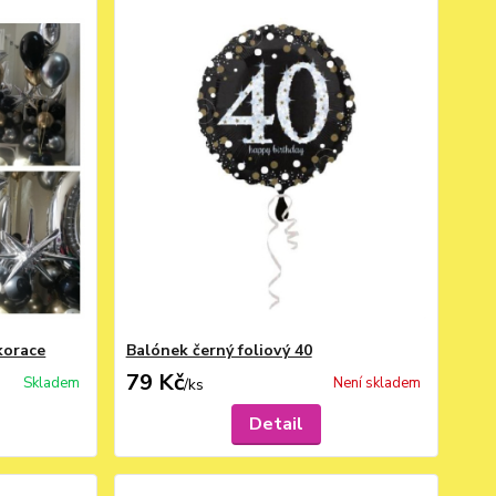
korace
Balónek černý foliový 40
79 Kč
Skladem
Není skladem
/
ks
Detail