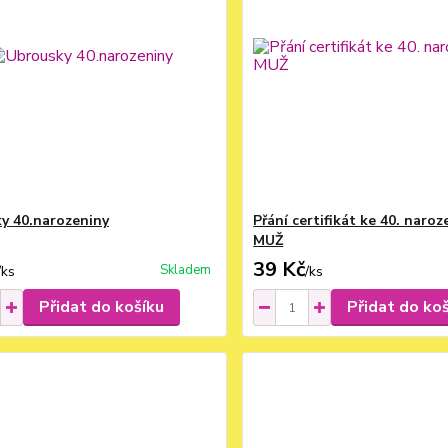
y 40.narozeniny
Přání certifikát ke 40. naro
MUŽ
39 Kč
Skladem
/
ks
/
ks
Přidat do košíku
Přidat do ko