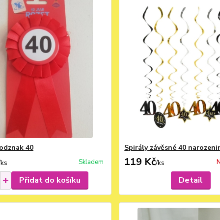
odznak 40
Spirály závěsné 40 narozeni
119 Kč
Skladem
N
/
ks
/
ks
Přidat do košíku
Detail