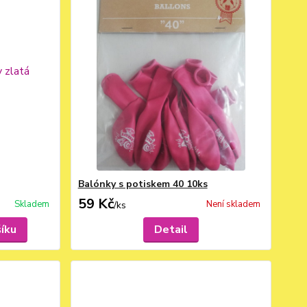
Balónky s potiskem 40 10ks
59 Kč
Skladem
Není skladem
/
ks
šíku
Detail