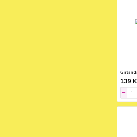
Girland
139 K