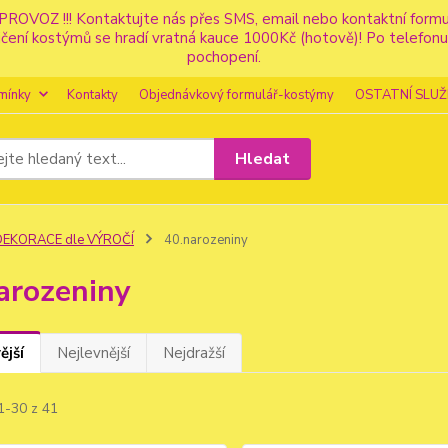
PROVOZ !!! Kontaktujte nás přes SMS, email nebo kontaktní for
apůjčení kostýmů se hradí vratná kauce 1000Kč (hotově)! Po tele
pochopení.
mínky
Kontakty
Objednávkový formulář-kostýmy
OSTATNÍ SLUŽ
Hledat
DEKORACE dle VÝROČÍ
40.narozeniny
arozeniny
ější
Nejlevnější
Nejdražší
1-30 z 41