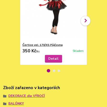
Čertice vel. 170/XS Půjčovna
Vampír ghoti
350 Kč
590 Kč
Skladem
/
ks
/
ks
Detail
Zboží zařazeno v kategoriích
DEKORACE dle VÝROČÍ
BALÓNKY