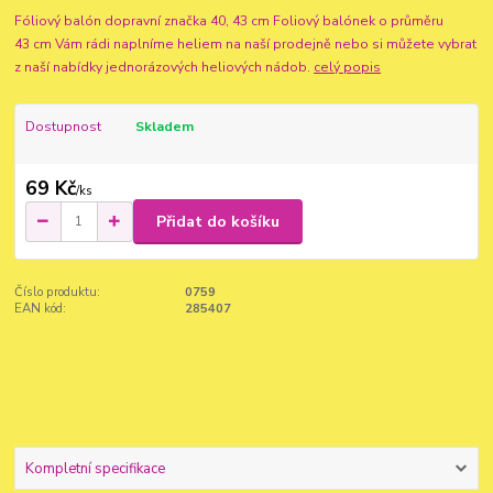
Fóliový balón dopravní značka 40, 43 cm Foliový balónek o průměru
43 cm Vám rádi naplníme heliem na naší prodejně nebo si můžete vybrat
z naší nabídky jednorázových heliových nádob.
celý popis
Dostupnost
Skladem
69 Kč
/
ks
Přidat do košíku
Číslo produktu:
0759
EAN kód:
285407
Kompletní specifikace