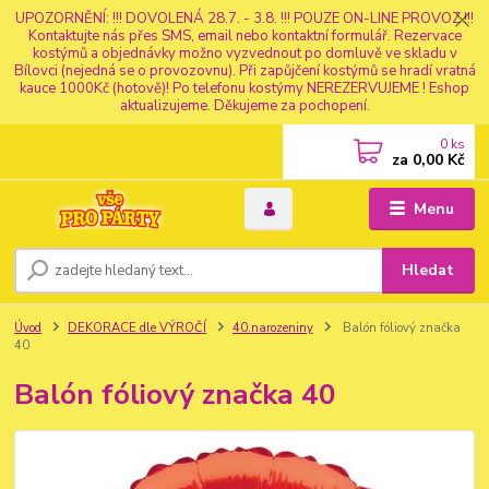
UPOZORNĚNÍ: !!! DOVOLENÁ 28.7. - 3.8. !!! POUZE ON-LINE PROVOZ !!!
Kontaktujte nás přes SMS, email nebo kontaktní formulář. Rezervace
kostýmů a objednávky možno vyzvednout po domluvě ve skladu v
Bílovci (nejedná se o provozovnu). Při zapůjčení kostýmů se hradí vratná
kauce 1000Kč (hotově)! Po telefonu kostýmy NEREZERVUJEME ! Eshop
aktualizujeme. Děkujeme za pochopení.
0
ks
za
0,00 Kč
Menu
Hledat
Úvod
DEKORACE dle VÝROČÍ
40.narozeniny
Balón fóliový značka
40
Balón fóliový značka 40