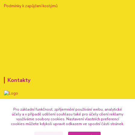
Podmínky k zapůjčení kostýmů
Kontakty
+420 720 307 741
Pro základní funkčnost, zpříjemnění používání webu, analytické
účely a v případě udělení souhlasu také pro účely cílení reklamy
info@vse-pro-party.cz
využíváme soubory cookies. Nastavení vlastních preferencí
cookies můžete kdykoli upravit odkazem ve spodní části stránek.