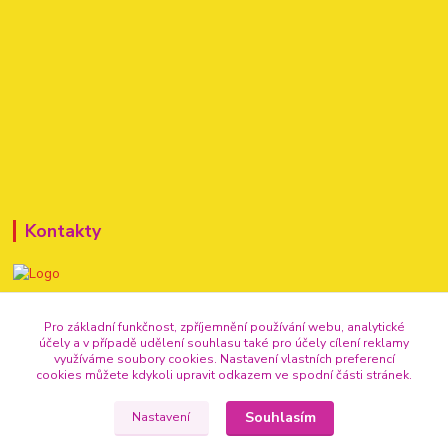
Kontakty
+420 720 307 741
Pro základní funkčnost, zpříjemnění používání webu, analytické
účely a v případě udělení souhlasu také pro účely cílení reklamy
info@vse-pro-party.cz
využíváme soubory cookies. Nastavení vlastních preferencí
cookies můžete kdykoli upravit odkazem ve spodní části stránek.
Souhlasím
Nastavení