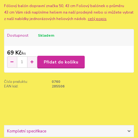
Fóliový balón dopravní značka 50, 43 cm Foliový balónek o průměru
43 cm Vám rádi naplníme heliem na naší prodejně nebo si můžete vybrat
z naší nabídky jednorázových heliových nádob.
celý popis
Dostupnost
Skladem
69 Kč
/
ks
Přidat do košíku
Číslo produktu:
0760
EAN kód:
285506
Kompletní specifikace