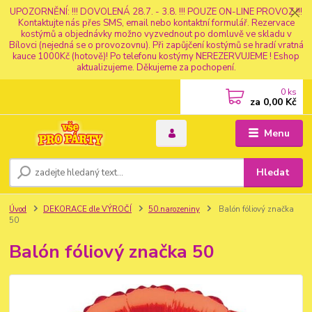
UPOZORNĚNÍ: !!! DOVOLENÁ 28.7. - 3.8. !!! POUZE ON-LINE PROVOZ !!!
Kontaktujte nás přes SMS, email nebo kontaktní formulář. Rezervace
kostýmů a objednávky možno vyzvednout po domluvě ve skladu v
Bílovci (nejedná se o provozovnu). Při zapůjčení kostýmů se hradí vratná
kauce 1000Kč (hotově)! Po telefonu kostýmy NEREZERVUJEME ! Eshop
aktualizujeme. Děkujeme za pochopení.
0
ks
za
0,00 Kč
Menu
Hledat
Úvod
DEKORACE dle VÝROČÍ
50.narozeniny
Balón fóliový značka
50
Balón fóliový značka 50