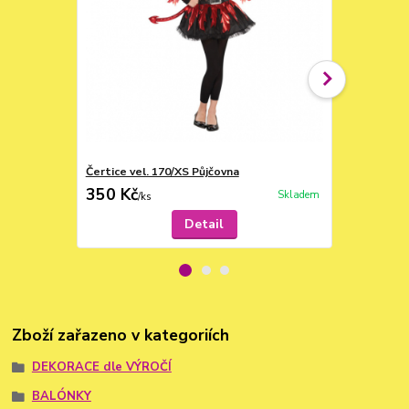
Čertice vel. 170/XS Půjčovna
Vampír ghoti
350 Kč
590 Kč
Skladem
/
ks
/
ks
Detail
Zboží zařazeno v kategoriích
DEKORACE dle VÝROČÍ
BALÓNKY