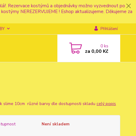
mulář. Rezervace kostýmů a objednávky možno vyzvednout po
fonu kostýmy NEREZERVUJEME ! Eshop aktualizujeme. Děkujeme za
BY
Přihlášení
0
ks
za
0,00 Kč
k slime 10cm různé barvy dle dostupnosti skladu
celý popis
tupnost
Není skladem