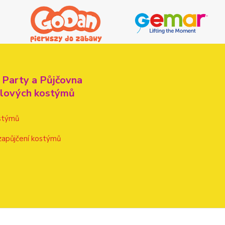
 Party a Půjčovna
alových kostýmů
stýmů
zapůjčení kostýmů