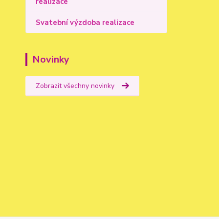
realizace
Svatební výzdoba realizace
Novinky
Zobrazit všechny novinky