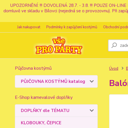
UPOZORNĚNÍ: !!! DOVOLENÁ 28.7. - 3.8. !!! POUZE ON-LINE 
domluvě ve skladu v Bílovci (nejedná se o provozovnu). Při z
Jak nakupovat
Podmínky k zapůjčení kostýmů
Obchodní pod
Půjčovna kostýmů
Úvod
Baló
PŮJČOVNA KOSTÝMŮ katalog
E-Shop karnevalové doplňky
DOPLŇKY dle TÉMATU
KLOBOUKY, ČEPICE