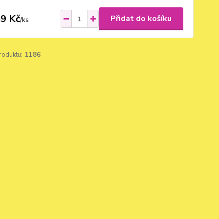
9 Kč
Přidat do košíku
/
ks
roduktu:
1186