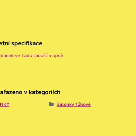
tní specifikace
alónek ve tvaru chodící mopsík.
zařazeno v kategoriích
ÓNKY
Balonky fóliové