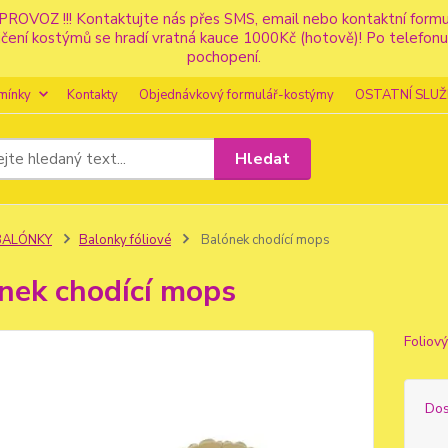
PROVOZ !!! Kontaktujte nás přes SMS, email nebo kontaktní for
apůjčení kostýmů se hradí vratná kauce 1000Kč (hotově)! Po tele
pochopení.
mínky
Kontakty
Objednávkový formulář-kostýmy
OSTATNÍ SLUŽ
Hledat
BALÓNKY
Balonky fóliové
Balónek chodící mops
nek chodící mops
Foliov
Dos