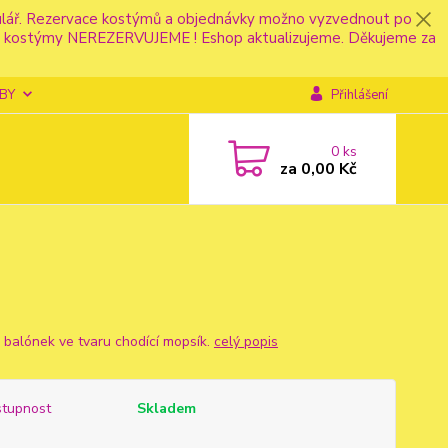
mulář. Rezervace kostýmů a objednávky možno vyzvednout po
fonu kostýmy NEREZERVUJEME ! Eshop aktualizujeme. Děkujeme za
BY
Přihlášení
0
ks
za
0,00 Kč
ý balónek ve tvaru chodící mopsík.
celý popis
tupnost
Skladem