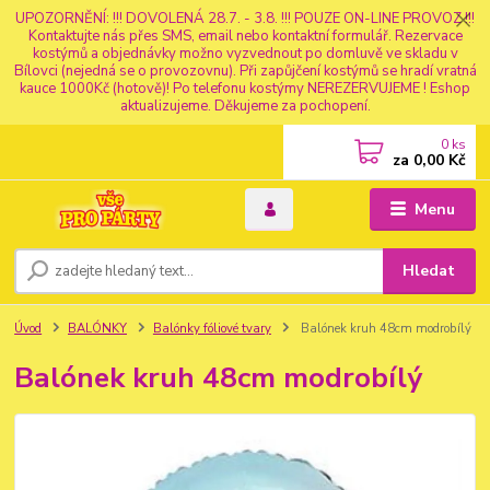
UPOZORNĚNÍ: !!! DOVOLENÁ 28.7. - 3.8. !!! POUZE ON-LINE PROVOZ !!!
Kontaktujte nás přes SMS, email nebo kontaktní formulář. Rezervace
kostýmů a objednávky možno vyzvednout po domluvě ve skladu v
Bílovci (nejedná se o provozovnu). Při zapůjčení kostýmů se hradí vratná
kauce 1000Kč (hotově)! Po telefonu kostýmy NEREZERVUJEME ! Eshop
aktualizujeme. Děkujeme za pochopení.
0
ks
za
0,00 Kč
Menu
Hledat
Úvod
BALÓNKY
Balónky fóliové tvary
Balónek kruh 48cm modrobílý
Balónek kruh 48cm modrobílý