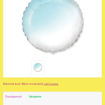
Balónek kruh 48cm modrobílý
celý popis
Dostupnost
Skladem