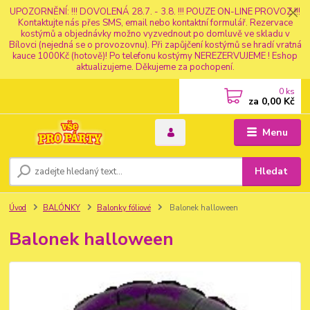
UPOZORNĚNÍ: !!! DOVOLENÁ 28.7. - 3.8. !!! POUZE ON-LINE PROVOZ !!!
Kontaktujte nás přes SMS, email nebo kontaktní formulář. Rezervace
kostýmů a objednávky možno vyzvednout po domluvě ve skladu v
Bílovci (nejedná se o provozovnu). Při zapůjčení kostýmů se hradí vratná
kauce 1000Kč (hotově)! Po telefonu kostýmy NEREZERVUJEME ! Eshop
aktualizujeme. Děkujeme za pochopení.
0
ks
za
0,00 Kč
Menu
Hledat
Úvod
BALÓNKY
Balonky fóliové
Balonek halloween
Balonek halloween