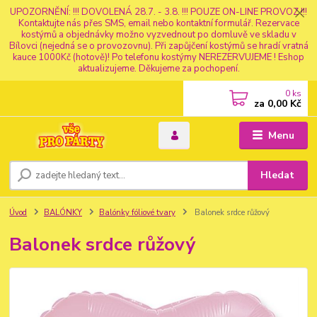
UPOZORNĚNÍ: !!! DOVOLENÁ 28.7. - 3.8. !!! POUZE ON-LINE PROVOZ !!!
Kontaktujte nás přes SMS, email nebo kontaktní formulář. Rezervace
kostýmů a objednávky možno vyzvednout po domluvě ve skladu v
Bílovci (nejedná se o provozovnu). Při zapůjčení kostýmů se hradí vratná
kauce 1000Kč (hotově)! Po telefonu kostýmy NEREZERVUJEME ! Eshop
aktualizujeme. Děkujeme za pochopení.
0
ks
za
0,00 Kč
Menu
Hledat
Úvod
BALÓNKY
Balónky fóliové tvary
Balonek srdce růžový
Balonek srdce růžový