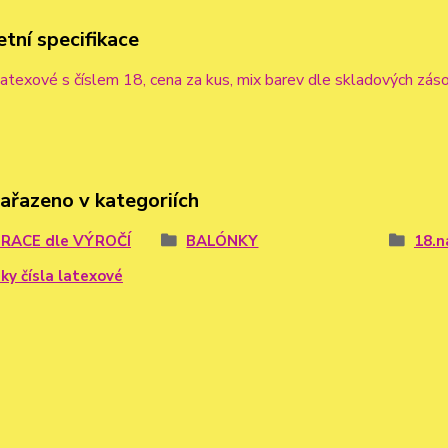
tní specifikace
atexové s číslem 18, cena za kus, mix barev dle skladových zás
zařazeno v kategoriích
RACE dle VÝROČÍ
BALÓNKY
18.n
ky čísla latexové