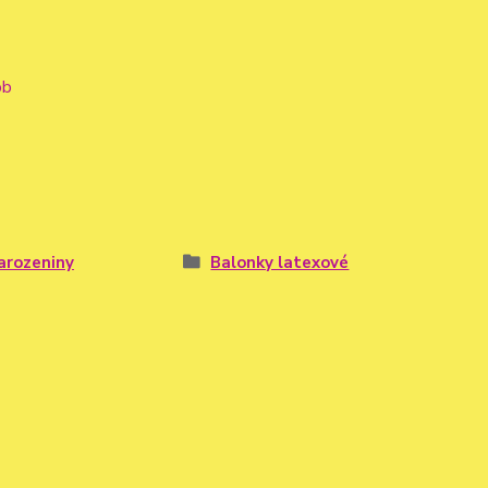
ob
arozeniny
Balonky latexové