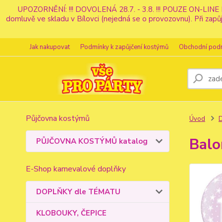
UPOZORNĚNÍ: !!! DOVOLENÁ 28.7. - 3.8. !!! POUZE ON-LINE 
domluvě ve skladu v Bílovci (nejedná se o provozovnu). Při z
Jak nakupovat
Podmínky k zapůjčení kostýmů
Obchodní pod
Půjčovna kostýmů
Úvod
Balo
PŮJČOVNA KOSTÝMŮ katalog
E-Shop karnevalové doplňky
DOPLŇKY dle TÉMATU
KLOBOUKY, ČEPICE