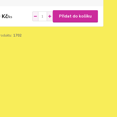
 Kč
Přidat do košíku
/
ks
roduktu:
1702