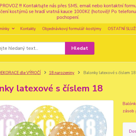
PROVOZ !!! Kontaktujte nás přes SMS, email nebo kontaktní for
apůjčení kostýmů se hradí vratná kauce 1000Kč (hotově)! Po tele
pochopení.
mínky
Kontakty
Objednávkový formulář-kostýmy
OSTATNÍ SLUŽ
Hledat
DEKORACE dle VÝROČÍ
18.narozeniny
Balonky latexové s číslem 18
nky latexové s číslem 18
Balónk
zásob
Dos