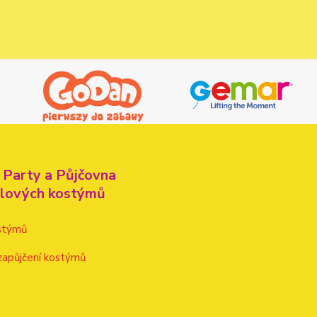
 Party a Půjčovna
alových kostýmů
stýmů
zapůjčení kostýmů