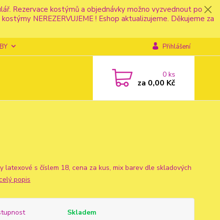
mulář. Rezervace kostýmů a objednávky možno vyzvednout po
fonu kostýmy NEREZERVUJEME ! Eshop aktualizujeme. Děkujeme za
BY
Přihlášení
0
ks
za
0,00 Kč
y latexové s číslem 18, cena za kus, mix barev dle skladových
celý popis
tupnost
Skladem