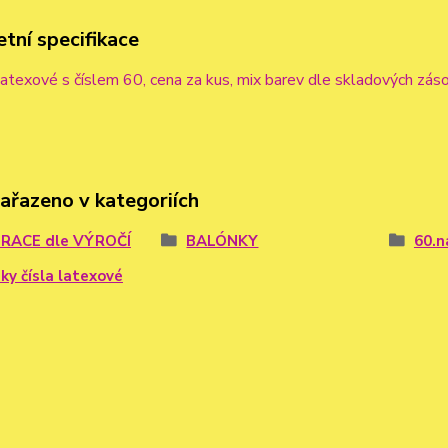
tní specifikace
atexové s číslem 60, cena za kus, mix barev dle skladových zás
zařazeno v kategoriích
RACE dle VÝROČÍ
BALÓNKY
60.n
ky čísla latexové