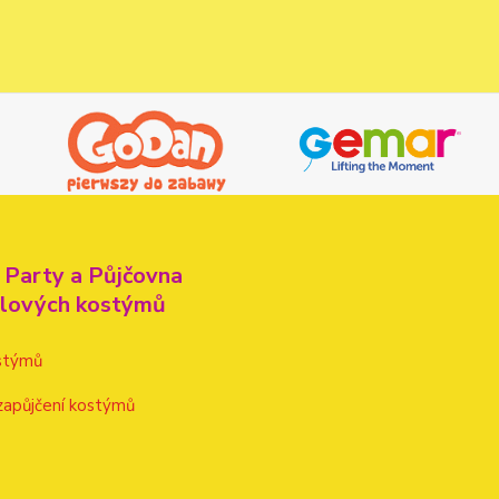
 Party a Půjčovna
alových kostýmů
stýmů
zapůjčení kostýmů