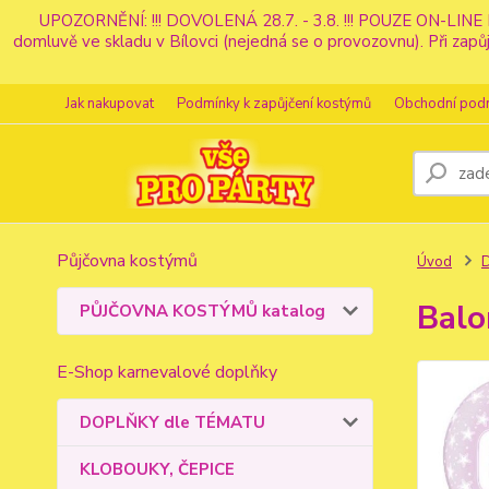
UPOZORNĚNÍ: !!! DOVOLENÁ 28.7. - 3.8. !!! POUZE ON-LINE 
domluvě ve skladu v Bílovci (nejedná se o provozovnu). Při z
Jak nakupovat
Podmínky k zapůjčení kostýmů
Obchodní pod
Půjčovna kostýmů
Úvod
Balo
PŮJČOVNA KOSTÝMŮ katalog
E-Shop karnevalové doplňky
DOPLŇKY dle TÉMATU
KLOBOUKY, ČEPICE