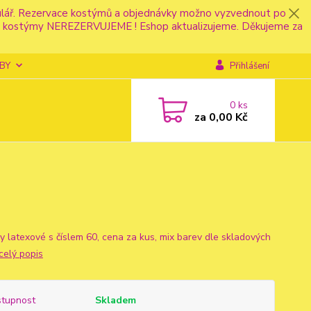
mulář. Rezervace kostýmů a objednávky možno vyzvednout po
fonu kostýmy NEREZERVUJEME ! Eshop aktualizujeme. Děkujeme za
BY
Přihlášení
0
ks
za
0,00 Kč
y latexové s číslem 60, cena za kus, mix barev dle skladových
celý popis
tupnost
Skladem