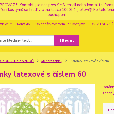
PROVOZ !!! Kontaktujte nás přes SMS, email nebo kontaktní for
apůjčení kostýmů se hradí vratná kauce 1000Kč (hotově)! Po tele
pochopení.
mínky
Kontakty
Objednávkový formulář-kostýmy
OSTATNÍ SLUŽ
Hledat
DEKORACE dle VÝROČÍ
60.narozeniny
Balonky latexové s číslem 60
nky latexové s číslem 60
Balónk
zásob
Dos