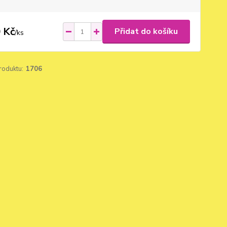
 Kč
Přidat do košíku
/
ks
roduktu:
1706