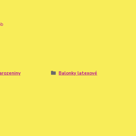
ob
arozeniny
Balonky latexové