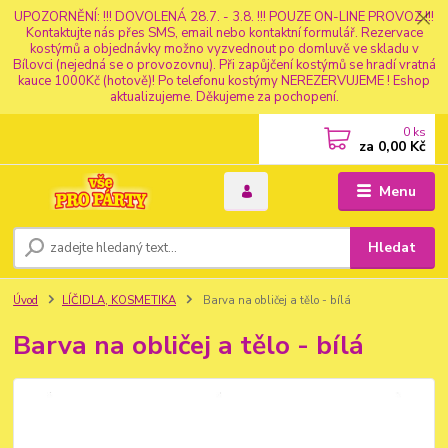
UPOZORNĚNÍ: !!! DOVOLENÁ 28.7. - 3.8. !!! POUZE ON-LINE PROVOZ !!!
Kontaktujte nás přes SMS, email nebo kontaktní formulář. Rezervace
kostýmů a objednávky možno vyzvednout po domluvě ve skladu v
Bílovci (nejedná se o provozovnu). Při zapůjčení kostýmů se hradí vratná
kauce 1000Kč (hotově)! Po telefonu kostýmy NEREZERVUJEME ! Eshop
aktualizujeme. Děkujeme za pochopení.
0
ks
za
0,00 Kč
Menu
Hledat
Úvod
LÍČIDLA, KOSMETIKA
Barva na obličej a tělo - bílá
Barva na obličej a tělo - bílá