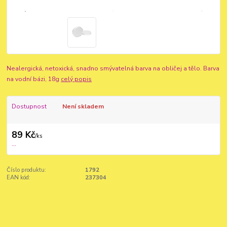
Nealergická, netoxická, snadno smývatelná barva na obličej a tělo. Barva
na vodní bázi, 18g
celý popis
Dostupnost
Není skladem
89 Kč
/
ks
...
Číslo produktu:
1792
EAN kód:
237304