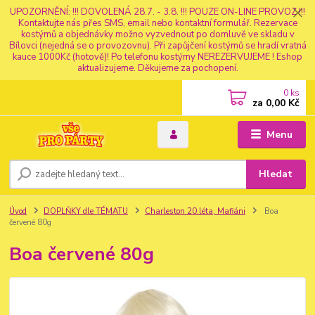
UPOZORNĚNÍ: !!! DOVOLENÁ 28.7. - 3.8. !!! POUZE ON-LINE PROVOZ !!!
Kontaktujte nás přes SMS, email nebo kontaktní formulář. Rezervace
kostýmů a objednávky možno vyzvednout po domluvě ve skladu v
Bílovci (nejedná se o provozovnu). Při zapůjčení kostýmů se hradí vratná
kauce 1000Kč (hotově)! Po telefonu kostýmy NEREZERVUJEME ! Eshop
aktualizujeme. Děkujeme za pochopení.
0
ks
za
0,00 Kč
Menu
Hledat
Úvod
DOPLŇKY dle TÉMATU
Charleston 20.léta, Mafiáni
Boa
červené 80g
Boa červené 80g