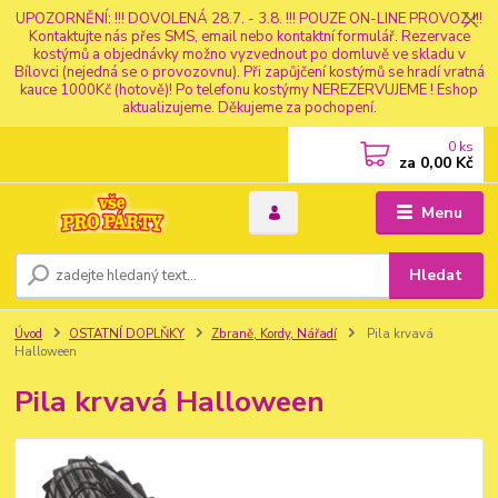
UPOZORNĚNÍ: !!! DOVOLENÁ 28.7. - 3.8. !!! POUZE ON-LINE PROVOZ !!!
Kontaktujte nás přes SMS, email nebo kontaktní formulář. Rezervace
kostýmů a objednávky možno vyzvednout po domluvě ve skladu v
Bílovci (nejedná se o provozovnu). Při zapůjčení kostýmů se hradí vratná
kauce 1000Kč (hotově)! Po telefonu kostýmy NEREZERVUJEME ! Eshop
aktualizujeme. Děkujeme za pochopení.
0
ks
za
0,00 Kč
Menu
Hledat
Úvod
OSTATNÍ DOPLŇKY
Zbraně, Kordy, Nářadí
Pila krvavá
Halloween
Pila krvavá Halloween