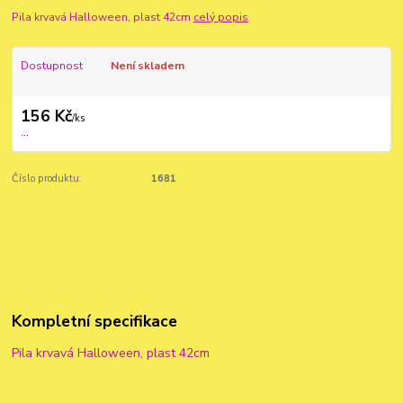
Pila krvavá Halloween, plast 42cm
celý popis
Dostupnost
Není skladem
156 Kč
/
ks
...
Číslo produktu:
1681
Kompletní specifikace
Pila krvavá Halloween, plast 42cm