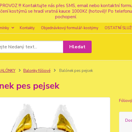
PROVOZ !!! Kontaktujte nás přes SMS, email nebo kontaktní for
apůjčení kostýmů se hradí vratná kauce 1000Kč (hotově)! Po tele
pochopení.
mínky
Kontakty
Objednávkový formulář-kostýmy
OSTATNÍ SLUŽ
Hledat
BALÓNKY
Balonky fóliové
Balónek pes pejsek
nek pes pejsek
Fóliov
Dos