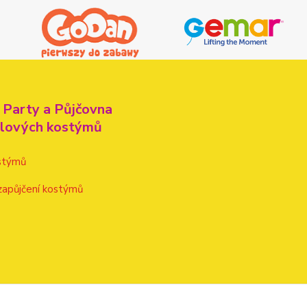
 Party a Půjčovna
alových kostýmů
stýmů
zapůjčení kostýmů