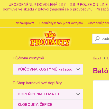
UPOZORNĚNÍ: !!! DOVOLENÁ 28.7. - 3.8. !!! POUZE ON-LINE 
domluvě ve skladu v Bílovci (nejedná se o provozovnu). Při z
Jak nakupovat
Podmínky k zapůjčení kostýmů
Obchodní pod
Půjčovna kostýmů
Úvod
Baló
PŮJČOVNA KOSTÝMŮ katalog
E-Shop karnevalové doplňky
DOPLŇKY dle TÉMATU
KLOBOUKY, ČEPICE