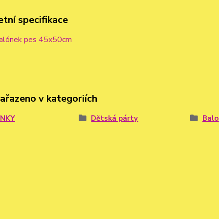
tní specifikace
balónek pes 45x50cm
zařazeno v kategoriích
ÓNKY
Dětská párty
Balo