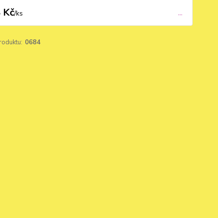
 Kč
...
/
ks
roduktu:
0684