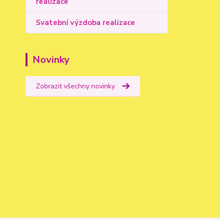
realizace
Svatební výzdoba realizace
Novinky
Zobrazit všechny novinky