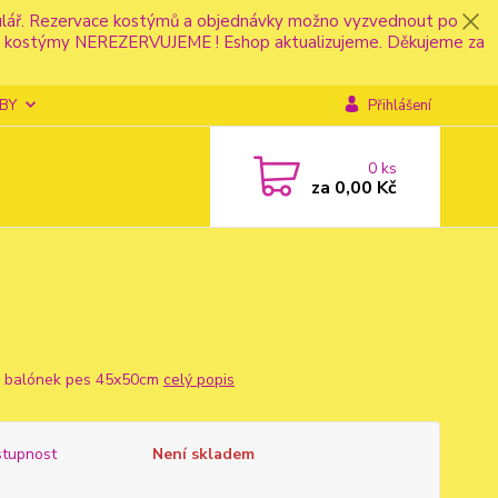
mulář. Rezervace kostýmů a objednávky možno vyzvednout po
fonu kostýmy NEREZERVUJEME ! Eshop aktualizujeme. Děkujeme za
BY
Přihlášení
0
ks
za
0,00 Kč
ý balónek pes 45x50cm
celý popis
tupnost
Není skladem