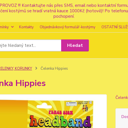
PROVOZ !!! Kontaktujte nás přes SMS, email nebo kontaktní for
apůjčení kostýmů se hradí vratná kauce 1000Kč (hotově)! Po tele
pochopení.
mínky
Kontakty
Objednávkový formulář-kostýmy
OSTATNÍ SLUŽ
Hledat
ČELENKY, KORUNKY
Čelenka Hippies
nka Hippies
Čelenk
Dos