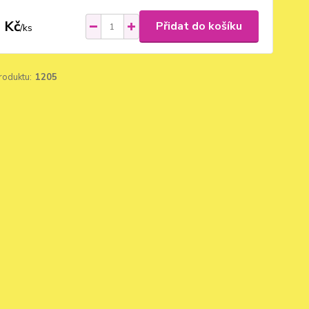
 Kč
Přidat do košíku
/
ks
roduktu:
1205