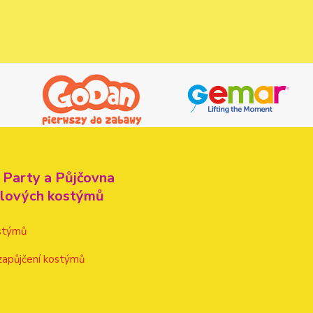
 Party a Půjčovna
alových kostýmů
stýmů
zapůjčení kostýmů