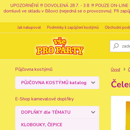
UPOZORNĚNÍ: !!! DOVOLENÁ 28.7. - 3.8. !!! POUZE ON-LINE 
domluvě ve skladu v Bílovci (nejedná se o provozovnu). Při z
Jak nakupovat
Podmínky k zapůjčení kostýmů
Obchodní pod
Půjčovna kostýmů
Úvod
Čele
PŮJČOVNA KOSTÝMŮ katalog
E-Shop karnevalové doplňky
DOPLŇKY dle TÉMATU
KLOBOUKY, ČEPICE