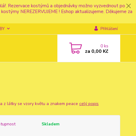
mulář. Rezervace kostýmů a objednávky možno vyzvednout po
fonu kostýmy NEREZERVUJEME ! Eshop aktualizujeme. Děkujeme za
BY
Přihlášení
0
ks
za
0,00 Kč
a z látky se vzory květu a znakem peace
celý popis
tupnost
Skladem