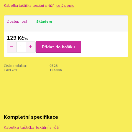
Kabelka taštička textilní s růží
celý popis
Dostupnost
Skladem
129 Kč
/
ks
Přidat do košíku
Číslo produktu:
0523
EAN kód:
196896
Kompletní specifikace
Kabelka taštička textilní s růží