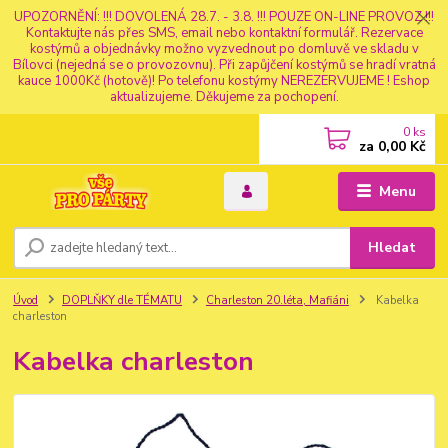
UPOZORNĚNÍ: !!! DOVOLENÁ 28.7. - 3.8. !!! POUZE ON-LINE PROVOZ !!!
Kontaktujte nás přes SMS, email nebo kontaktní formulář. Rezervace
kostýmů a objednávky možno vyzvednout po domluvě ve skladu v
Bílovci (nejedná se o provozovnu). Při zapůjčení kostýmů se hradí vratná
kauce 1000Kč (hotově)! Po telefonu kostýmy NEREZERVUJEME ! Eshop
aktualizujeme. Děkujeme za pochopení.
0
ks
za
0,00 Kč
Menu
Hledat
Úvod
DOPLŇKY dle TÉMATU
Charleston 20.léta, Mafiáni
Kabelka
charleston
Kabelka charleston