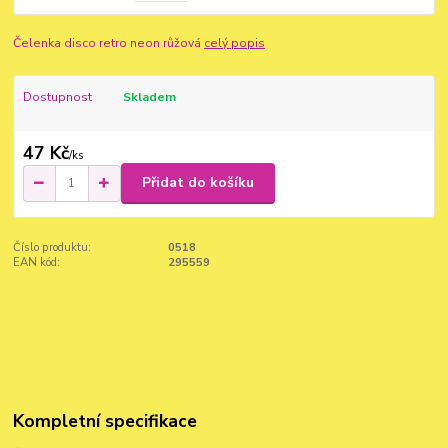
Čelenka disco retro neon růžová
celý popis
Dostupnost
Skladem
47 Kč
/
ks
Přidat do košíku
Číslo produktu:
0518
EAN kód:
295559
Kompletní specifikace