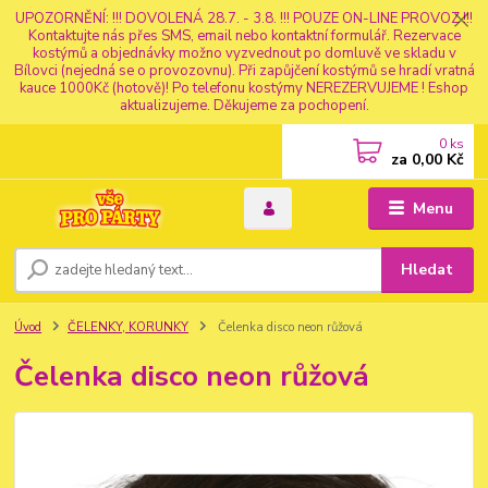
UPOZORNĚNÍ: !!! DOVOLENÁ 28.7. - 3.8. !!! POUZE ON-LINE PROVOZ !!!
Kontaktujte nás přes SMS, email nebo kontaktní formulář. Rezervace
kostýmů a objednávky možno vyzvednout po domluvě ve skladu v
Bílovci (nejedná se o provozovnu). Při zapůjčení kostýmů se hradí vratná
kauce 1000Kč (hotově)! Po telefonu kostýmy NEREZERVUJEME ! Eshop
aktualizujeme. Děkujeme za pochopení.
0
ks
za
0,00 Kč
Menu
Hledat
Úvod
ČELENKY, KORUNKY
Čelenka disco neon růžová
Čelenka disco neon růžová