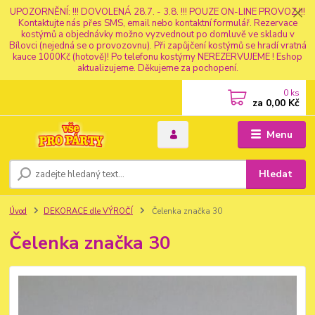
UPOZORNĚNÍ: !!! DOVOLENÁ 28.7. - 3.8. !!! POUZE ON-LINE PROVOZ !!!
Kontaktujte nás přes SMS, email nebo kontaktní formulář. Rezervace
kostýmů a objednávky možno vyzvednout po domluvě ve skladu v
Bílovci (nejedná se o provozovnu). Při zapůjčení kostýmů se hradí vratná
kauce 1000Kč (hotově)! Po telefonu kostýmy NEREZERVUJEME ! Eshop
aktualizujeme. Děkujeme za pochopení.
0
ks
za
0,00 Kč
Menu
Hledat
Úvod
DEKORACE dle VÝROČÍ
Čelenka značka 30
Čelenka značka 30