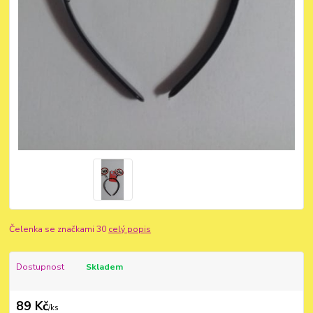
Čelenka se značkami 30
celý popis
Dostupnost
Skladem
89 Kč
/
ks