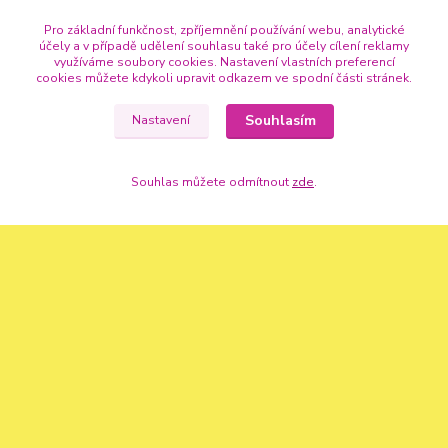
Pro základní funkčnost, zpříjemnění používání webu, analytické
účely a v případě udělení souhlasu také pro účely cílení reklamy
využíváme soubory cookies. Nastavení vlastních preferencí
cookies můžete kdykoli upravit odkazem ve spodní části stránek.
Souhlasím
Nastavení
Kontakty
Souhlas můžete odmítnout
zde
.
+420 720 307 741
info@vse-pro-party.cz