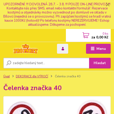
UPOZORNĚNÍ: !!! DOVOLENÁ 28.7. - 3.8. !!! POUZE ON-LINE PROVOZ !!!
Kontaktujte nás přes SMS, email nebo kontaktní formulář. Rezervace
kostýmů a objednávky možno vyzvednout po domluvě ve skladu v
Bílovci (nejedná se o provozovnu). Při zapůjčení kostýmů se hradí vratná
kauce 1000Kč (hotově)! Po telefonu kostýmy NEREZERVUJEME ! Eshop
aktualizujeme. Děkujeme za pochopení.
0
ks
za
0,00 Kč
Menu
Hledat
Úvod
DEKORACE dle VÝROČÍ
Čelenka značka 40
Čelenka značka 40