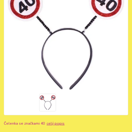
Čelenka se značkami 40
celý popis