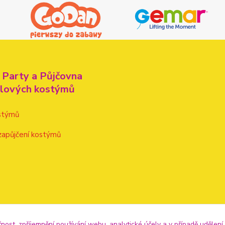
 Party a Půjčovna
alových kostýmů
stýmů
zapůjčení kostýmů
čnost, zpříjemnění používání webu, analytické účely a v případě udělení