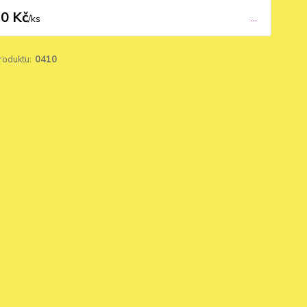
0 Kč
...
/
ks
roduktu:
0410