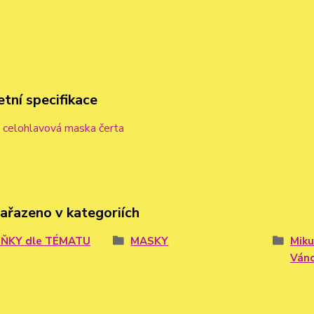
tní specifikace
 celohlavová maska čerta
zařazeno v kategoriích
ŇKY dle TÉMATU
MASKY
Miku
Ván