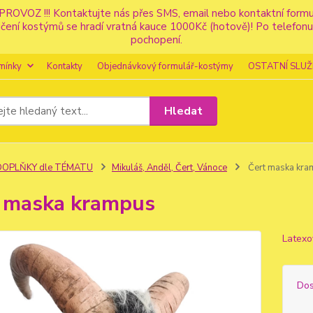
PROVOZ !!! Kontaktujte nás přes SMS, email nebo kontaktní for
apůjčení kostýmů se hradí vratná kauce 1000Kč (hotově)! Po tele
pochopení.
mínky
Kontakty
Objednávkový formulář-kostýmy
OSTATNÍ SLUŽ
Hledat
DOPLŇKY dle TÉMATU
Mikuláš, Anděl, Čert, Vánoce
Čert maska kra
 maska krampus
Latexo
Dos