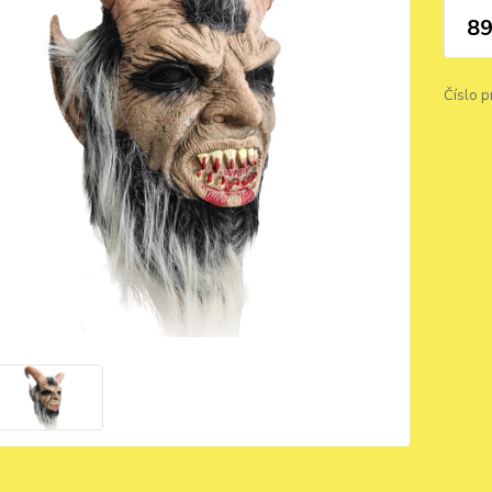
89
Číslo p