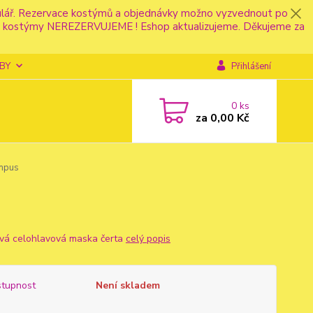
mulář. Rezervace kostýmů a objednávky možno vyzvednout po
fonu kostýmy NEREZERVUJEME ! Eshop aktualizujeme. Děkujeme za
BY
Přihlášení
0
ks
za
0,00 Kč
mpus
vá celohlavová maska čerta
celý popis
tupnost
Není skladem