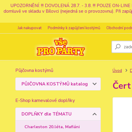
UPOZORNĚNÍ: !!! DOVOLENÁ 28.7. - 3.8. !!! POUZE ON-LINE 
domluvě ve skladu v Bílovci (nejedná se o provozovnu). Při z
Jak nakupovat
Podmínky k zapůjčení kostýmů
Obchodní pod
Půjčovna kostýmů
Úvod
Čert
PŮJČOVNA KOSTÝMŮ katalog
E-Shop karnevalové doplňky
DOPLŇKY dle TÉMATU
Charleston 20.léta, Mafiáni