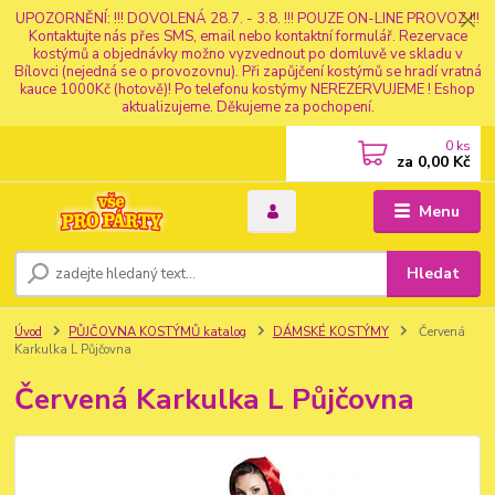
UPOZORNĚNÍ: !!! DOVOLENÁ 28.7. - 3.8. !!! POUZE ON-LINE PROVOZ !!!
Kontaktujte nás přes SMS, email nebo kontaktní formulář. Rezervace
kostýmů a objednávky možno vyzvednout po domluvě ve skladu v
Bílovci (nejedná se o provozovnu). Při zapůjčení kostýmů se hradí vratná
kauce 1000Kč (hotově)! Po telefonu kostýmy NEREZERVUJEME ! Eshop
aktualizujeme. Děkujeme za pochopení.
0
ks
za
0,00 Kč
Menu
Hledat
Úvod
PŮJČOVNA KOSTÝMŮ katalog
DÁMSKÉ KOSTÝMY
Červená
Karkulka L Půjčovna
Červená Karkulka L Půjčovna