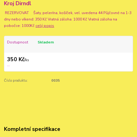
Kroj Dirndl
REZERVOVAT Šaty, pelerína, košíček, vel. uvedena 44 Půjčovné na 1-3
dny nebo víkend: 350 Kč Vratná záloha: 1000 Kč Vratná záloha na
pobočce: 1000Kč
celý popis
Dostupnost
Skladem
350 Kč
/
ks
...
Číslo produktu:
0035
Kompletní specifikace