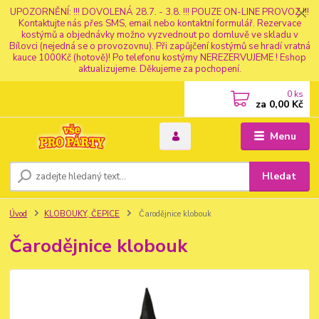
UPOZORNĚNÍ: !!! DOVOLENÁ 28.7. - 3.8. !!! POUZE ON-LINE PROVOZ !!!
Kontaktujte nás přes SMS, email nebo kontaktní formulář. Rezervace
kostýmů a objednávky možno vyzvednout po domluvě ve skladu v
Bílovci (nejedná se o provozovnu). Při zapůjčení kostýmů se hradí vratná
kauce 1000Kč (hotově)! Po telefonu kostýmy NEREZERVUJEME ! Eshop
aktualizujeme. Děkujeme za pochopení.
0
ks
za
0,00 Kč
Menu
Hledat
Úvod
KLOBOUKY, ČEPICE
Čarodějnice klobouk
Čarodějnice klobouk