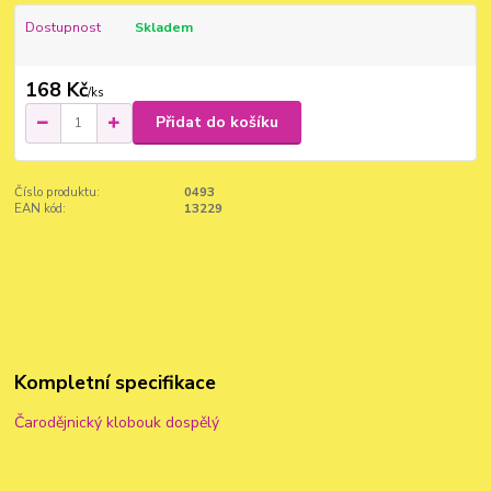
Dostupnost
Skladem
168 Kč
/
ks
Přidat do košíku
Číslo produktu:
0493
EAN kód:
13229
Kompletní specifikace
Čarodějnický klobouk dospělý