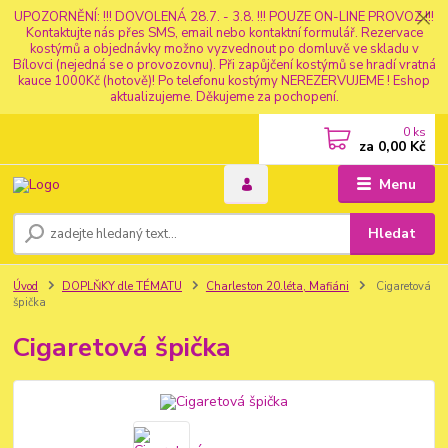
UPOZORNĚNÍ: !!! DOVOLENÁ 28.7. - 3.8. !!! POUZE ON-LINE PROVOZ !!!
Kontaktujte nás přes SMS, email nebo kontaktní formulář. Rezervace
kostýmů a objednávky možno vyzvednout po domluvě ve skladu v
Bílovci (nejedná se o provozovnu). Při zapůjčení kostýmů se hradí vratná
kauce 1000Kč (hotově)! Po telefonu kostýmy NEREZERVUJEME ! Eshop
aktualizujeme. Děkujeme za pochopení.
0
ks
za
0,00 Kč
Menu
Hledat
Úvod
DOPLŇKY dle TÉMATU
Charleston 20.léta, Mafiáni
Cigaretová
špička
Cigaretová špička