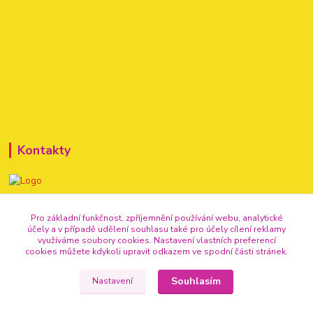
Kontakty
+420 720 307 741
Pro základní funkčnost, zpříjemnění používání webu, analytické
účely a v případě udělení souhlasu také pro účely cílení reklamy
info@vse-pro-party.cz
využíváme soubory cookies. Nastavení vlastních preferencí
cookies můžete kdykoli upravit odkazem ve spodní části stránek.
Souhlasím
Nastavení