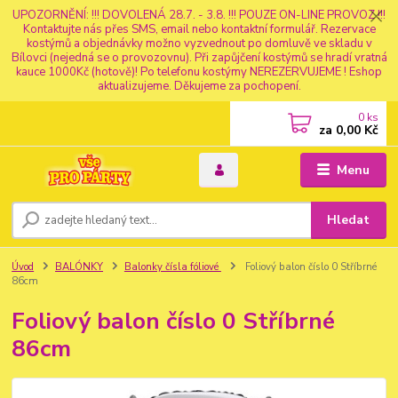
UPOZORNĚNÍ: !!! DOVOLENÁ 28.7. - 3.8. !!! POUZE ON-LINE PROVOZ !!!
Kontaktujte nás přes SMS, email nebo kontaktní formulář. Rezervace
kostýmů a objednávky možno vyzvednout po domluvě ve skladu v
Bílovci (nejedná se o provozovnu). Při zapůjčení kostýmů se hradí vratná
kauce 1000Kč (hotově)! Po telefonu kostýmy NEREZERVUJEME ! Eshop
aktualizujeme. Děkujeme za pochopení.
0
ks
za
0,00 Kč
Menu
Hledat
Úvod
BALÓNKY
Balonky čísla fóliové
Foliový balon číslo 0 Stříbrné
86cm
Foliový balon číslo 0 Stříbrné
86cm