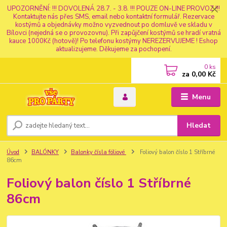
UPOZORNĚNÍ: !!! DOVOLENÁ 28.7. - 3.8. !!! POUZE ON-LINE PROVOZ !!!
Kontaktujte nás přes SMS, email nebo kontaktní formulář. Rezervace
kostýmů a objednávky možno vyzvednout po domluvě ve skladu v
Bílovci (nejedná se o provozovnu). Při zapůjčení kostýmů se hradí vratná
kauce 1000Kč (hotově)! Po telefonu kostýmy NEREZERVUJEME ! Eshop
aktualizujeme. Děkujeme za pochopení.
0
ks
za
0,00 Kč
Menu
Hledat
Úvod
BALÓNKY
Balonky čísla fóliové
Foliový balon číslo 1 Stříbrné
86cm
Foliový balon číslo 1 Stříbrné
86cm