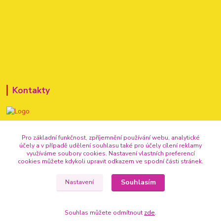
Kontakty
+420 720 307 741
Pro základní funkčnost, zpříjemnění používání webu, analytické
účely a v případě udělení souhlasu také pro účely cílení reklamy
info@vse-pro-party.cz
využíváme soubory cookies. Nastavení vlastních preferencí
cookies můžete kdykoli upravit odkazem ve spodní části stránek.
Souhlasím
Nastavení
Souhlas můžete odmítnout
zde
.
Vytvořeno na
Eshop-rychle.cz