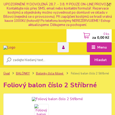
UPOZORNĚNÍ: !!! DOVOLENÁ 28.7. - 3.8. !!! POUZE ON-LINE PROVOZ !!!
Kontaktujte nás přes SMS, email nebo kontaktní formulář. Rezervace
kostýmů a objednávky možno vyzvednout po domluvě ve skladu v
Bílovci (nejedná se o provozovnu). Při zapůjčení kostýmů se hradí vratná
kauce 1000Kč (hotově)! Po telefonu kostýmy NEREZERVUJEME ! Eshop
aktualizujeme. Děkujeme za pochopení.
0
ks
za
0,00 Kč
Menu
Hledat
Úvod
BALÓNKY
Balonky čísla fóliové
Foliový balon číslo 2 Stříbrné
Foliový balon číslo 2 Stříbrné