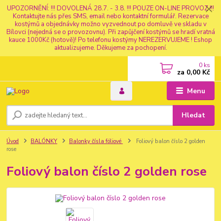
UPOZORNĚNÍ: !!! DOVOLENÁ 28.7. - 3.8. !!! POUZE ON-LINE PROVOZ !!!
Kontaktujte nás přes SMS, email nebo kontaktní formulář. Rezervace
kostýmů a objednávky možno vyzvednout po domluvě ve skladu v
Bílovci (nejedná se o provozovnu). Při zapůjčení kostýmů se hradí vratná
kauce 1000Kč (hotově)! Po telefonu kostýmy NEREZERVUJEME ! Eshop
aktualizujeme. Děkujeme za pochopení.
0
ks
za
0,00 Kč
Menu
Hledat
Úvod
BALÓNKY
Balonky čísla fóliové
Foliový balon číslo 2 golden
rose
Foliový balon číslo 2 golden rose