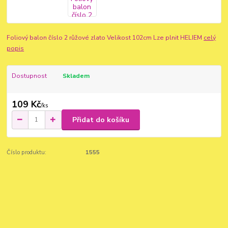
Foliový balon číslo 2 růžové zlato Velikost 102cm Lze plnit HELIEM
celý
popis
Dostupnost
Skladem
109 Kč
/
ks
Přidat do košíku
Číslo produktu:
1555