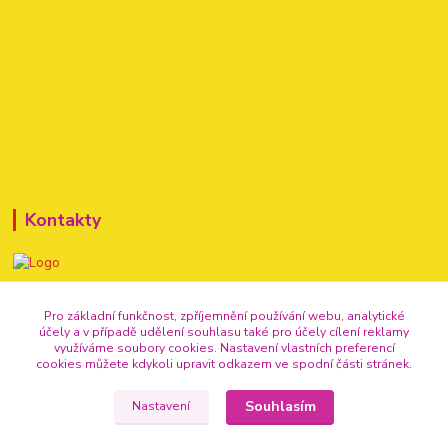
Kontakty
+420 720 307 741
Pro základní funkčnost, zpříjemnění používání webu, analytické
účely a v případě udělení souhlasu také pro účely cílení reklamy
info@vse-pro-party.cz
využíváme soubory cookies. Nastavení vlastních preferencí
cookies můžete kdykoli upravit odkazem ve spodní části stránek.
Souhlasím
Nastavení