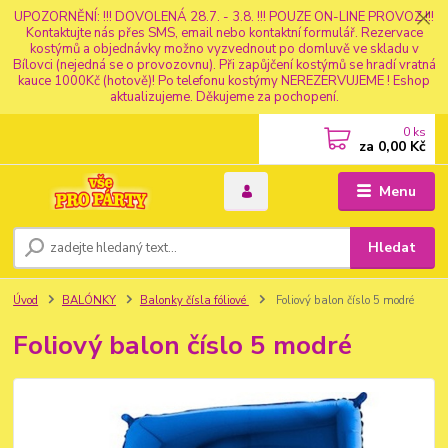
UPOZORNĚNÍ: !!! DOVOLENÁ 28.7. - 3.8. !!! POUZE ON-LINE PROVOZ !!!
Kontaktujte nás přes SMS, email nebo kontaktní formulář. Rezervace
kostýmů a objednávky možno vyzvednout po domluvě ve skladu v
Bílovci (nejedná se o provozovnu). Při zapůjčení kostýmů se hradí vratná
kauce 1000Kč (hotově)! Po telefonu kostýmy NEREZERVUJEME ! Eshop
aktualizujeme. Děkujeme za pochopení.
0
ks
za
0,00 Kč
Menu
Hledat
Úvod
BALÓNKY
Balonky čísla fóliové
Foliový balon číslo 5 modré
Foliový balon číslo 5 modré