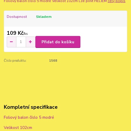
Foliový balon číslo 5 modré Velikost 102cm Lze plnit HELIEM
celý popis
Dostupnost
Skladem
109 Kč
/
ks
Přidat do košíku
Číslo produktu:
1568
Kompletní specifikace
Foliový balon číslo 5 modré
Velikost 102cm