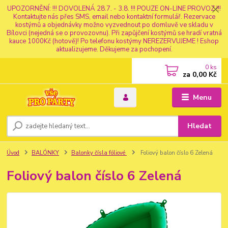
UPOZORNĚNÍ: !!! DOVOLENÁ 28.7. - 3.8. !!! POUZE ON-LINE PROVOZ !!!
Kontaktujte nás přes SMS, email nebo kontaktní formulář. Rezervace
kostýmů a objednávky možno vyzvednout po domluvě ve skladu v
Bílovci (nejedná se o provozovnu). Při zapůjčení kostýmů se hradí vratná
kauce 1000Kč (hotově)! Po telefonu kostýmy NEREZERVUJEME ! Eshop
aktualizujeme. Děkujeme za pochopení.
0
ks
za
0,00 Kč
Menu
Hledat
Úvod
BALÓNKY
Balonky čísla fóliové
Foliový balon číslo 6 Zelená
Foliový balon číslo 6 Zelená