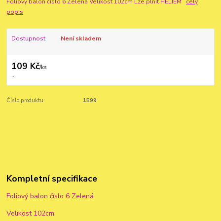
Foliový balon číslo 6 Zelená Velikost 102cm Lze plnit HELIEM
celý
popis
Dostupnost
Není skladem
109 Kč
/
ks
...
Číslo produktu:
1599
Kompletní specifikace
Foliový balon číslo 6 Zelená
Velikost 102cm