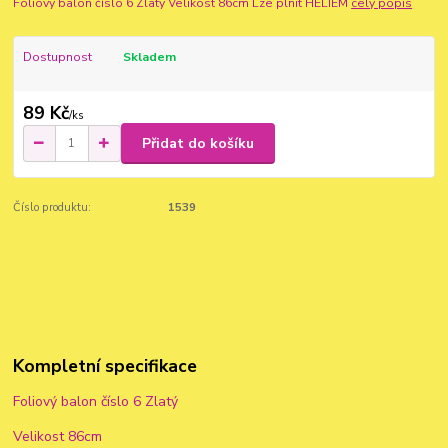
Foliový balon číslo 6 Zlatý Velikost 86cm Lze plnit HELIEM
celý popis
Dostupnost
Skladem
89 Kč
/
ks
Přidat do košíku
Číslo produktu:
1539
Kompletní specifikace
Foliový balon číslo 6 Zlatý
Velikost 86cm