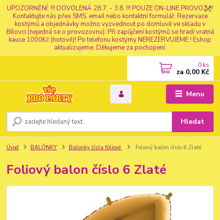
UPOZORNĚNÍ: !!! DOVOLENÁ 28.7. - 3.8. !!! POUZE ON-LINE PROVOZ !!!
Kontaktujte nás přes SMS, email nebo kontaktní formulář. Rezervace
kostýmů a objednávky možno vyzvednout po domluvě ve skladu v
Bílovci (nejedná se o provozovnu). Při zapůjčení kostýmů se hradí vratná
kauce 1000Kč (hotově)! Po telefonu kostýmy NEREZERVUJEME ! Eshop
aktualizujeme. Děkujeme za pochopení.
0
ks
za
0,00 Kč
Menu
Hledat
Úvod
BALÓNKY
Balonky čísla fóliové
Foliový balon číslo 6 Zlaté
Foliový balon číslo 6 Zlaté