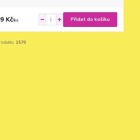
9 Kč
Přidat do košíku
/
ks
roduktu:
1570