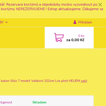
mulář. Rezervace kostýmů a objednávky možno vyzvednout po
fonu kostýmy NEREZERVUJEME ! Eshop aktualizujeme. Děkujeme za
BY
Přihlášení
0
ks
za
0,00 Kč
ý balon číslo 7 modré Velikost 102cm Lze plnit HELIEM
celý
tupnost
Skladem