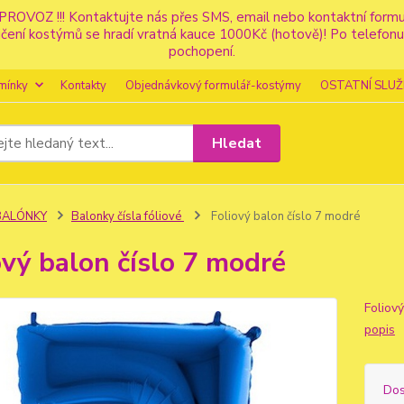
PROVOZ !!! Kontaktujte nás přes SMS, email nebo kontaktní for
apůjčení kostýmů se hradí vratná kauce 1000Kč (hotově)! Po tele
pochopení.
mínky
Kontakty
Objednávkový formulář-kostýmy
OSTATNÍ SLUŽ
Hledat
BALÓNKY
Balonky čísla fóliové
Foliový balon číslo 7 modré
ový balon číslo 7 modré
Foliov
popis
Dos