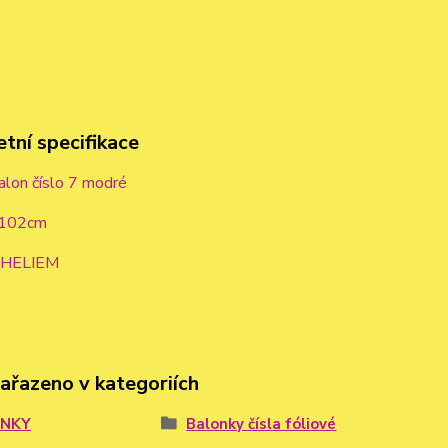
tní specifikace
alon číslo 7 modré
 102cm
t HELIEM
zařazeno v kategoriích
ÓNKY
Balonky čísla fóliové