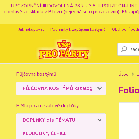
UPOZORNĚNÍ: !!! DOVOLENÁ 28.7. - 3.8. !!! POUZE ON-LINE 
domluvě ve skladu v Bílovci (nejedná se o provozovnu). Při z
Jak nakupovat
Podmínky k zapůjčení kostýmů
Obchodní pod
Půjčovna kostýmů
Úvod
Foli
PŮJČOVNA KOSTÝMŮ katalog
E-Shop karnevalové doplňky
DOPLŇKY dle TÉMATU
KLOBOUKY, ČEPICE