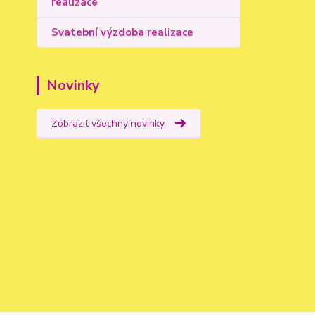
realizace
Svatební výzdoba realizace
Novinky
Zobrazit všechny novinky