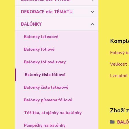
DEKORACE dle TÉMATU
BALÓNKY
Balonky latexové
Komple
Balonky fóliové
Foliový b
Balónky fóliové tvary
Velikost
Balonky čísla fóliové
Lze plni
Balonky čísla latexové
Balónky písmena fóliové
Zboží 
Těžítka, stojánky na balónky
BAL
Pumpičky na balónky