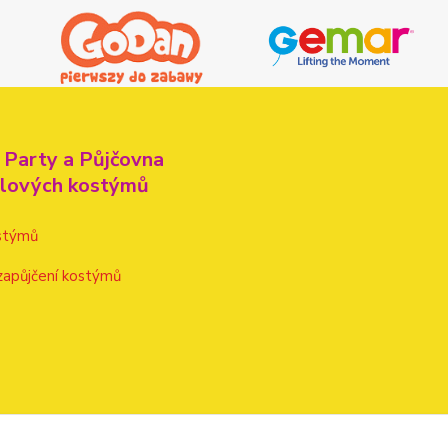
 Party a Půjčovna
alových kostýmů
stýmů
zapůjčení kostýmů