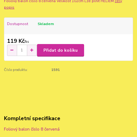
Foliový balon číslo 8 červená Velikost 102cm Lze plnit HELIEM
celý
popis
Dostupnost
Skladem
119 Kč
/
ks
Přidat do košíku
Číslo produktu:
1591
Kompletní specifikace
Foliový balon číslo 8 červená