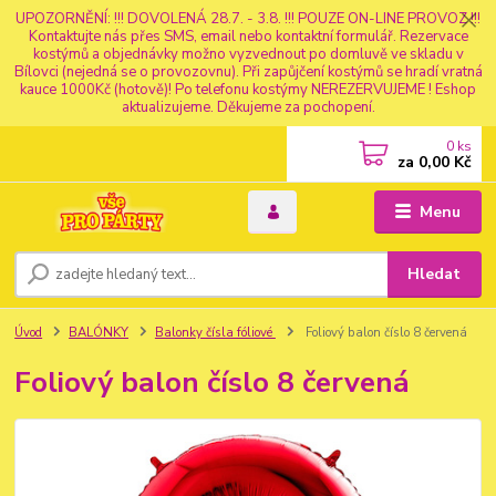
UPOZORNĚNÍ: !!! DOVOLENÁ 28.7. - 3.8. !!! POUZE ON-LINE PROVOZ !!!
Kontaktujte nás přes SMS, email nebo kontaktní formulář. Rezervace
kostýmů a objednávky možno vyzvednout po domluvě ve skladu v
Bílovci (nejedná se o provozovnu). Při zapůjčení kostýmů se hradí vratná
kauce 1000Kč (hotově)! Po telefonu kostýmy NEREZERVUJEME ! Eshop
aktualizujeme. Děkujeme za pochopení.
0
ks
za
0,00 Kč
Menu
Hledat
Úvod
BALÓNKY
Balonky čísla fóliové
Foliový balon číslo 8 červená
Foliový balon číslo 8 červená