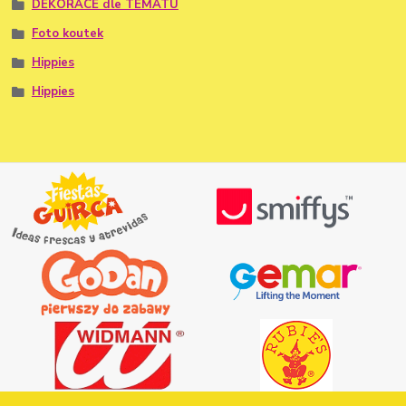
DEKORACE dle TÉMATU
Foto koutek
Hippies
Hippies