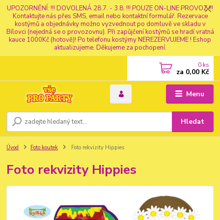
UPOZORNĚNÍ: !!! DOVOLENÁ 28.7. - 3.8. !!! POUZE ON-LINE PROVOZ !!!
Kontaktujte nás přes SMS, email nebo kontaktní formulář. Rezervace
kostýmů a objednávky možno vyzvednout po domluvě ve skladu v
Bílovci (nejedná se o provozovnu). Při zapůjčení kostýmů se hradí vratná
kauce 1000Kč (hotově)! Po telefonu kostýmy NEREZERVUJEME ! Eshop
aktualizujeme. Děkujeme za pochopení.
0
ks
za
0,00 Kč
Menu
Hledat
Úvod
Foto koutek
Foto rekvizity Hippies
Foto rekvizity Hippies