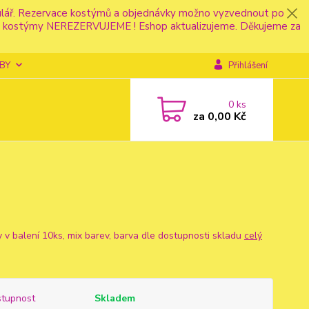
mulář. Rezervace kostýmů a objednávky možno vyzvednout po
fonu kostýmy NEREZERVUJEME ! Eshop aktualizujeme. Děkujeme za
BY
Přihlášení
0
ks
za
0,00 Kč
y v balení 10ks, mix barev, barva dle dostupnosti skladu
celý
tupnost
Skladem