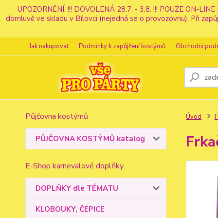
UPOZORNĚNÍ: !!! DOVOLENÁ 28.7. - 3.8. !!! POUZE ON-LINE 
domluvě ve skladu v Bílovci (nejedná se o provozovnu). Při z
Jak nakupovat
Podmínky k zapůjčení kostýmů
Obchodní pod
Půjčovna kostýmů
Úvod
F
Frka
PŮJČOVNA KOSTÝMŮ katalog
E-Shop karnevalové doplňky
DOPLŇKY dle TÉMATU
KLOBOUKY, ČEPICE