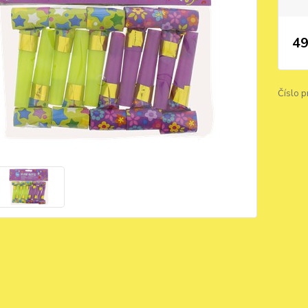
49
Číslo p