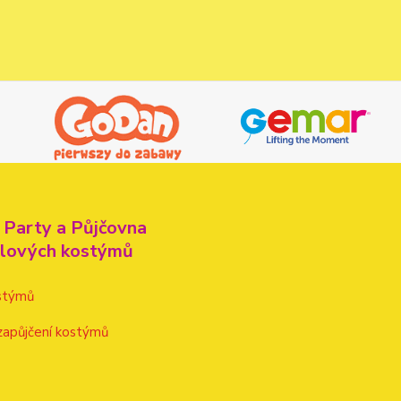
 Party a Půjčovna
alových kostýmů
stýmů
zapůjčení kostýmů