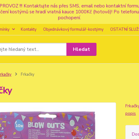
PROVOZ !!! Kontaktujte nás přes SMS, email nebo kontaktní for
apůjčení kostýmů se hradí vratná kauce 1000Kč (hotově)! Po tele
pochopení.
mínky
Kontakty
Objednávkový formulář-kostýmy
OSTATNÍ SLUŽ
Hledat
rkačky
Frkačky
čky
Frkačk
popis
Dos