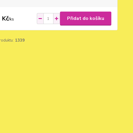
 Kč
Přidat do košíku
/
ks
roduktu:
1339