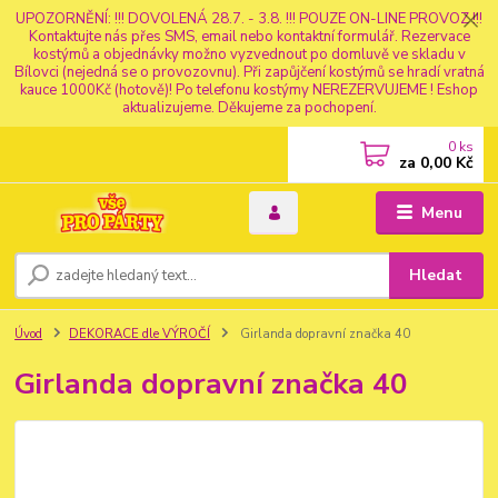
UPOZORNĚNÍ: !!! DOVOLENÁ 28.7. - 3.8. !!! POUZE ON-LINE PROVOZ !!!
Kontaktujte nás přes SMS, email nebo kontaktní formulář. Rezervace
kostýmů a objednávky možno vyzvednout po domluvě ve skladu v
Bílovci (nejedná se o provozovnu). Při zapůjčení kostýmů se hradí vratná
kauce 1000Kč (hotově)! Po telefonu kostýmy NEREZERVUJEME ! Eshop
aktualizujeme. Děkujeme za pochopení.
0
ks
za
0,00 Kč
Menu
Hledat
Úvod
DEKORACE dle VÝROČÍ
Girlanda dopravní značka 40
Girlanda dopravní značka 40