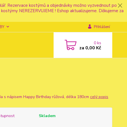
mulář. Rezervace kostýmů a objednávky možno vyzvednout po
fonu kostýmy NEREZERVUJEME ! Eshop aktualizujeme. Děkujeme za
BY
Přihlášení
0
ks
za
0,00 Kč
da s nápisem Happy Birthday růžová, délka 180cm
celý popis
tupnost
Skladem