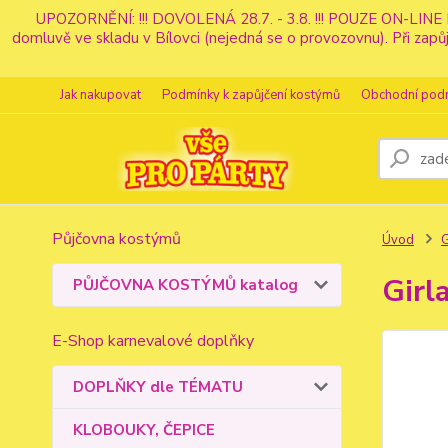
UPOZORNĚNÍ: !!! DOVOLENÁ 28.7. - 3.8. !!! POUZE ON-LINE 
domluvě ve skladu v Bílovci (nejedná se o provozovnu). Při z
Jak nakupovat
Podmínky k zapůjčení kostýmů
Obchodní pod
Půjčovna kostýmů
Úvod
G
Girl
PŮJČOVNA KOSTÝMŮ katalog
E-Shop karnevalové doplňky
DOPLŇKY dle TÉMATU
KLOBOUKY, ČEPICE