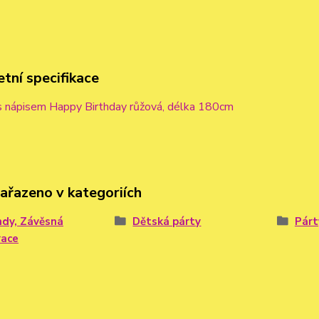
tní specifikace
 s nápisem Happy Birthday růžová, délka 180cm
zařazeno v kategoriích
ndy, Závěsná
Dětská párty
Párt
race