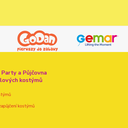
 Party a Půjčovna
alových kostýmů
stýmů
zapůjčení kostýmů