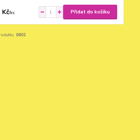
 Kč
Přidat do košíku
/
ks
roduktu:
0802