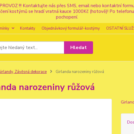
PROVOZ !!! Kontaktujte nás přes SMS, email nebo kontaktní for
apůjčení kostýmů se hradí vratná kauce 1000Kč (hotově)! Po tele
pochopení.
mínky
Kontakty
Objednávkový formulář-kostýmy
OSTATNÍ SLUŽ
Hledat
irlandy, Závěsná dekorace
Girlanda narozeniny růžová
anda narozeniny růžová
Girlan
Dos