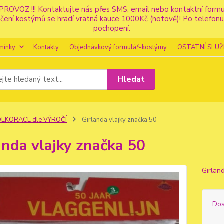
PROVOZ !!! Kontaktujte nás přes SMS, email nebo kontaktní for
apůjčení kostýmů se hradí vratná kauce 1000Kč (hotově)! Po tele
pochopení.
mínky
Kontakty
Objednávkový formulář-kostýmy
OSTATNÍ SLUŽ
Hledat
DEKORACE dle VÝROČÍ
Girlanda vlajky značka 50
anda vlajky značka 50
Girlan
Dos