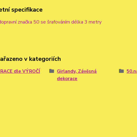
tní specifikace
dopravní značka 50 se šrafováním délka 3 metry
zařazeno v kategoriích
RACE dle VÝROČÍ
Girlandy, Závěsná
50.n
dekorace