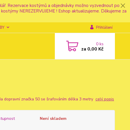
mulář. Rezervace kostýmů a objednávky možno vyzvednout po
fonu kostýmy NEREZERVUJEME ! Eshop aktualizujeme. Děkujeme za
BY
Přihlášení
0
ks
za
0,00 Kč
da dopravní značka 50 se šrafováním délka 3 metry
celý popis
tupnost
Není skladem