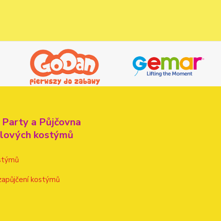
 Party a Půjčovna
alových kostýmů
stýmů
zapůjčení kostýmů