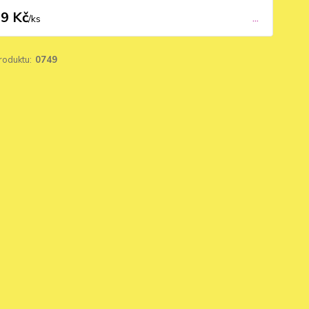
9 Kč
...
/
ks
roduktu:
0749