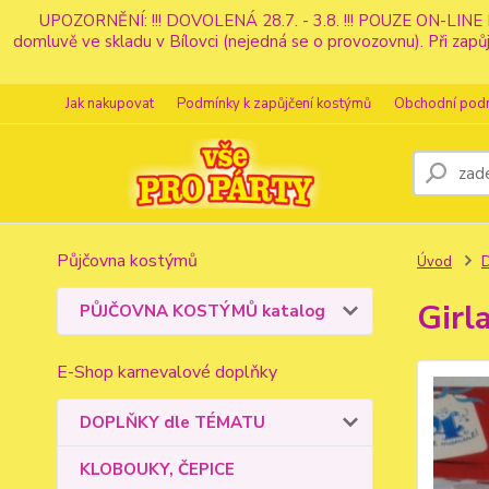
UPOZORNĚNÍ: !!! DOVOLENÁ 28.7. - 3.8. !!! POUZE ON-LINE 
domluvě ve skladu v Bílovci (nejedná se o provozovnu). Při z
Jak nakupovat
Podmínky k zapůjčení kostýmů
Obchodní pod
Půjčovna kostýmů
Úvod
Girl
PŮJČOVNA KOSTÝMŮ katalog
E-Shop karnevalové doplňky
DOPLŇKY dle TÉMATU
KLOBOUKY, ČEPICE