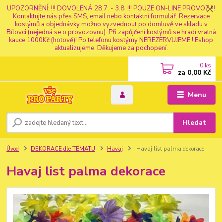
UPOZORNĚNÍ: !!! DOVOLENÁ 28.7. - 3.8. !!! POUZE ON-LINE PROVOZ !!!
Kontaktujte nás přes SMS, email nebo kontaktní formulář. Rezervace
kostýmů a objednávky možno vyzvednout po domluvě ve skladu v
Bílovci (nejedná se o provozovnu). Při zapůjčení kostýmů se hradí vratná
kauce 1000Kč (hotově)! Po telefonu kostýmy NEREZERVUJEME ! Eshop
aktualizujeme. Děkujeme za pochopení.
0
ks
za
0,00 Kč
Menu
Hledat
Úvod
DEKORACE dle TÉMATU
Havaj
Havaj list palma dekorace
Havaj list palma dekorace