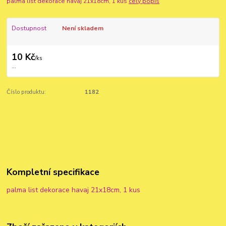
palma list dekorace havaj 21x18cm, 1 kus
celý popis
Dostupnost
Není skladem
10 Kč
/
ks
...
Číslo produktu:
1182
Kompletní specifikace
palma list dekorace havaj 21x18cm, 1 kus