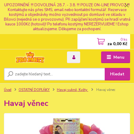
UPOZORNĚNÍ: !!! DOVOLENÁ 28.7. - 3.8. !!! POUZE ON-LINE PROVOZ !!!
Kontaktujte nás přes SMS, email nebo kontaktní formulář. Rezervace
kostýmů a objednávky možno vyzvednout po domluvě ve skladu v
Bílovci (nejedná se o provozovnu). Při zapůjčení kostýmů se hradí vratná
kauce 1000Kč (hotově)! Po telefonu kostýmy NEREZERVUJEME ! Eshop
aktualizujeme. Děkujeme za pochopení.
0
ks
za
0,00 Kč
Menu
Hledat
Úvod
OSTATNÍ DOPLŇKY
Havaj sukně, Květy
Havaj věnec
Havaj věnec