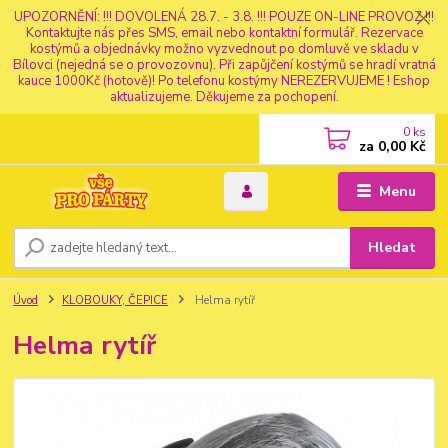
UPOZORNĚNÍ: !!! DOVOLENÁ 28.7. - 3.8. !!! POUZE ON-LINE PROVOZ !!!
Kontaktujte nás přes SMS, email nebo kontaktní formulář. Rezervace
kostýmů a objednávky možno vyzvednout po domluvě ve skladu v
Bílovci (nejedná se o provozovnu). Při zapůjčení kostýmů se hradí vratná
kauce 1000Kč (hotově)! Po telefonu kostýmy NEREZERVUJEME ! Eshop
aktualizujeme. Děkujeme za pochopení.
0
ks
za
0,00 Kč
Menu
Hledat
Úvod
KLOBOUKY, ČEPICE
Helma rytíř
Helma rytíř