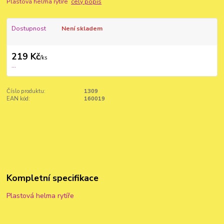
Plastová helma rytíře
celý popis
Dostupnost
Není skladem
219 Kč
/
ks
...
Číslo produktu:
1309
EAN kód:
160019
Kompletní specifikace
Plastová helma rytíře