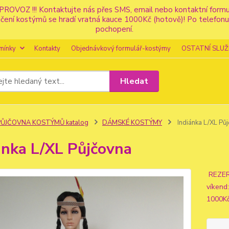
PROVOZ !!! Kontaktujte nás přes SMS, email nebo kontaktní for
apůjčení kostýmů se hradí vratná kauce 1000Kč (hotově)! Po tele
pochopení.
mínky
Kontakty
Objednávkový formulář-kostýmy
OSTATNÍ SLUŽ
Hledat
PŮJČOVNA KOSTÝMŮ katalog
DÁMSKÉ KOSTÝMY
Indiánka L/XL Pů
ánka L/XL Půjčovna
REZERV
víkend
1000K