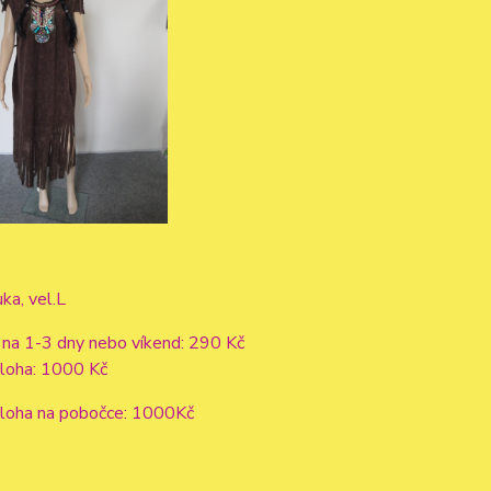
uka, vel.L
 na 1-3 dny nebo víkend: 290 Kč
áloha: 1000 Kč
áloha na pobočce: 1000Kč