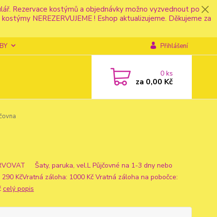
mulář. Rezervace kostýmů a objednávky možno vyzvednout po
fonu kostýmy NEREZERVUJEME ! Eshop aktualizujeme. Děkujeme za
BY
Přihlášení
0
ks
za
0,00 Kč
jčovna
OVAT Šaty, paruka, vel.L Půjčovné na 1-3 dny nebo
: 290 KčVratná záloha: 1000 Kč Vratná záloha na pobočce:
č
celý popis