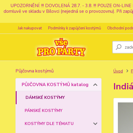
UPOZORNĚNÍ: !!! DOVOLENÁ 28.7. - 3.8. !!! POUZE ON-LINE 
domluvě ve skladu v Bílovci (nejedná se o provozovnu). Při z
Jak nakupovat
Podmínky k zapůjčení kostýmů
Obchodní pod
Půjčovna kostýmů
Úvod
Indi
PŮJČOVNA KOSTÝMŮ katalog
DÁMSKÉ KOSTÝMY
PÁNSKÉ KOSTÝMY
KOSTÝMY DLE TÉMATU