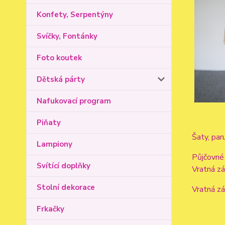
Konfety, Serpentýny
Svíčky, Fontánky
Foto koutek
Dětská párty
Nafukovací program
Piňaty
Šaty, par
Lampiony
Půjčovné
Svítící doplňky
Vratná z
Stolní dekorace
Vratná z
Frkačky