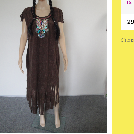
Dos
29
Číslo p