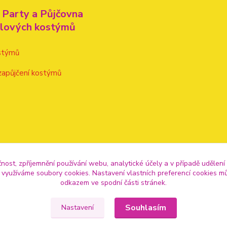
 Party a Půjčovna
alových kostýmů
stýmů
zapůjčení kostýmů
čnost, zpříjemnění používání webu, analytické účely a v případě udělení
y využíváme soubory cookies. Nastavení vlastních preferencí cookies mů
odkazem ve spodní části stránek.
Souhlasím
Nastavení