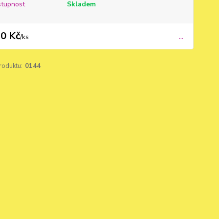
tupnost
Skladem
0 Kč
...
/
ks
roduktu:
0144