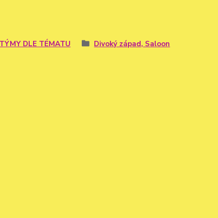
TÝMY DLE TÉMATU
Divoký západ, Saloon