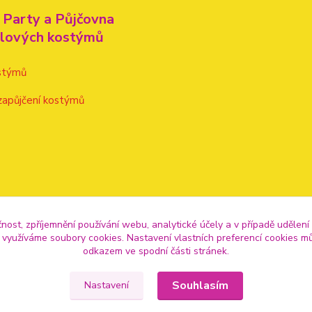
 Party a Půjčovna
alových kostýmů
stýmů
zapůjčení kostýmů
čnost, zpříjemnění používání webu, analytické účely a v případě udělení
y využíváme soubory cookies. Nastavení vlastních preferencí cookies mů
odkazem ve spodní části stránek.
Souhlasím
Nastavení