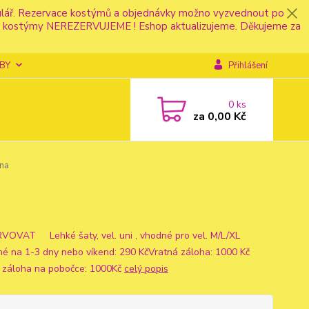
mulář. Rezervace kostýmů a objednávky možno vyzvednout po
fonu kostýmy NEREZERVUJEME ! Eshop aktualizujeme. Děkujeme za
BY
Přihlášení
0
ks
za
0,00 Kč
vna
OVAT Lehké šaty, vel. uni , vhodné pro vel. M/L/XL
né na 1-3 dny nebo víkend: 290 KčVratná záloha: 1000 Kč
 záloha na pobočce: 1000Kč
celý popis