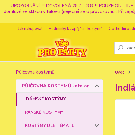
UPOZORNĚNÍ: !!! DOVOLENÁ 28.7. - 3.8. !!! POUZE ON-LINE 
domluvě ve skladu v Bílovci (nejedná se o provozovnu). Při z
Jak nakupovat
Podmínky k zapůjčení kostýmů
Obchodní pod
Půjčovna kostýmů
Úvod
Indi
PŮJČOVNA KOSTÝMŮ katalog
DÁMSKÉ KOSTÝMY
PÁNSKÉ KOSTÝMY
KOSTÝMY DLE TÉMATU