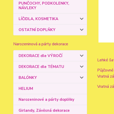
PUNČOCHY, PODKOLENKY,
NÁVLEKY
LÍČIDLA, KOSMETIKA
OSTATNÍ DOPLŇKY
Narozeninová a párty dekorace
DEKORACE dle VÝROČÍ
Lehké šat
DEKORACE dle TÉMATU
Půjčovné
Vratná z
BALÓNKY
Vratná z
HELIUM
Narozeninové a párty doplňky
Girlandy, Závěsná dekorace