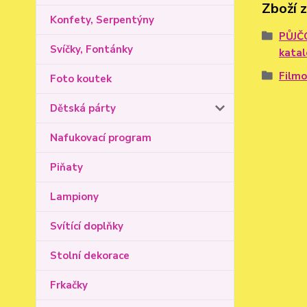
Zboží 
Konfety, Serpentýny
PŮJČ
Svíčky, Fontánky
kata
Filmo
Foto koutek
Dětská párty
Nafukovací program
Piňaty
Lampiony
Svítící doplňky
Stolní dekorace
Frkačky