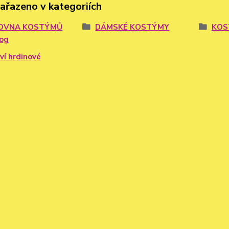
zařazeno v kategoriích
OVNA KOSTÝMŮ
DÁMSKÉ KOSTÝMY
KOS
log
ví hrdinové