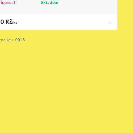
tupnost
Skladem
0 Kč
...
/
ks
roduktu:
0018