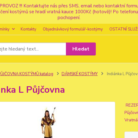
PROVOZ !!! Kontaktujte nás přes SMS, email nebo kontaktní for
apůjčení kostýmů se hradí vratná kauce 1000Kč (hotově)! Po tele
pochopení.
mínky
Kontakty
Objednávkový formulář-kostýmy
OSTATNÍ SLUŽ
Hledat
PŮJČOVNA KOSTÝMŮ katalog
DÁMSKÉ KOSTÝMY
Indiánka L Půjčo
ánka L Půjčovna
REZERV
Půjčov
Vratná